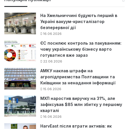
к
:
На Хмельниччині будують перший в
Україні вакуум-кристалізатор
безперервної дії
16.06.2026
ЄС посилює контроль за пакуванням:
чому українському бізнесу варто
готуватися вже зараз
22.06.2026
АМКУ наклав штрафи на
агропідприємства Полтавщини та
Київщини за ненадання інформації
15.06.2026
МХП наростив виручку на 31%, але
зафіксував $85 млн збитку у першому
кварталі
16.06.2026
HarvEast після втрати активів: як