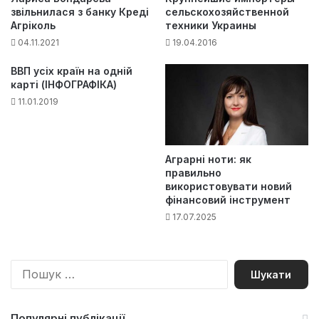
звільнилася з банку Креді
сельскохозяйственной
Агріколь
техники Украины
04.11.2021
19.04.2016
ВВП усіх країн на одній
карті (ІНФОГРАФІКА)
11.01.2019
Аграрні ноти: як
правильно
використовувати новий
фінансовий інструмент
17.07.2025
П
о
ш
у
Популярні публікації