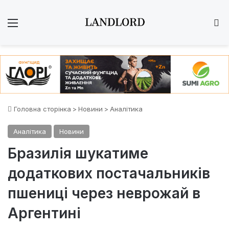
Меню
Ш
Головна сторінка
>
Новини
>
Аналітика
Аналітика
Новини
Бразилія шукатиме
додаткових постачальників
пшениці через неврожай в
Аргентині