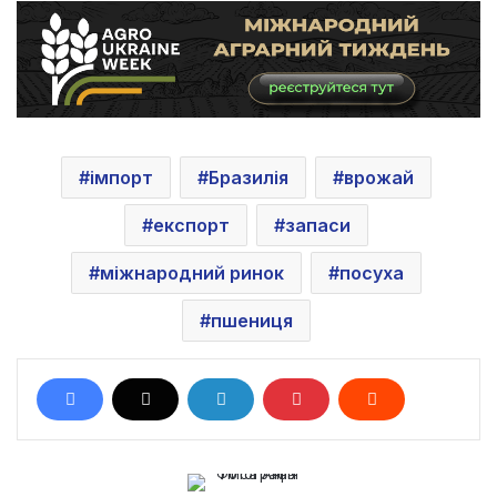
імпорт
Бразилія
врожай
експорт
запаси
міжнародний ринок
посуха
пшениця