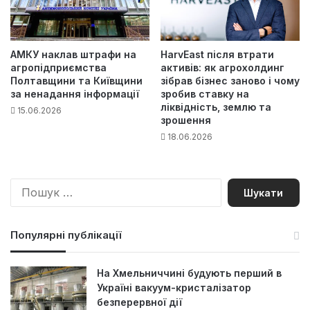
АМКУ наклав штрафи на
HarvEast після втрати
агропідприємства
активів: як агрохолдинг
Полтавщини та Київщини
зібрав бізнес заново і чому
за ненадання інформації
зробив ставку на
ліквідність, землю та
15.06.2026
зрошення
18.06.2026
П
о
ш
у
Популярні публікації
к
:
На Хмельниччині будують перший в
Україні вакуум-кристалізатор
безперервної дії