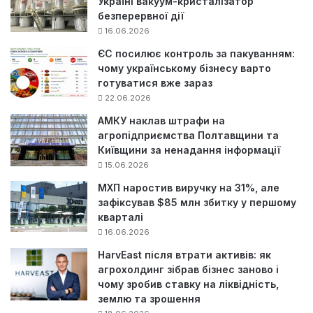
Україні вакуум-кристалізатор
безперервної дії
16.06.2026
ЄС посилює контроль за пакуванням:
чому українському бізнесу варто
готуватися вже зараз
22.06.2026
АМКУ наклав штрафи на
агропідприємства Полтавщини та
Київщини за ненадання інформації
15.06.2026
МХП наростив виручку на 31%, але
зафіксував $85 млн збитку у першому
кварталі
16.06.2026
HarvEast після втрати активів: як
агрохолдинг зібрав бізнес заново і
чому зробив ставку на ліквідність,
землю та зрошення