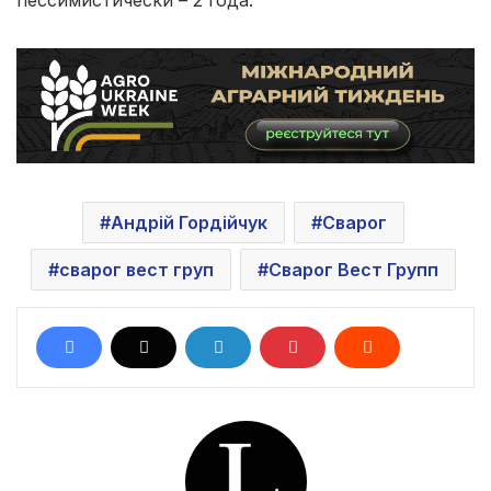
Андрій Гордійчук
Сварог
сварог вест груп
Сварог Вест Групп