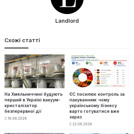
Landlord
Схожі статті
На Хмельниччині будують
ЄС посилює контроль за
перший в Україні вакуум-
пакуванням: чому
кристалізатор
українському бізнесу
безперервної дії
варто готуватися вже
зараз
16.06.2026
22.06.2026