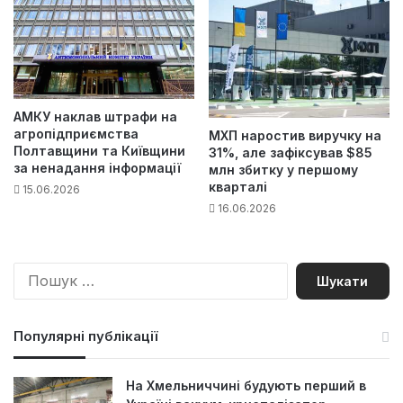
АМКУ наклав штрафи на
агропідприємства
МХП наростив виручку на
Полтавщини та Київщини
31%, але зафіксував $85
за ненадання інформації
млн збитку у першому
кварталі
15.06.2026
16.06.2026
П
о
ш
у
Популярні публікації
к
:
На Хмельниччині будують перший в