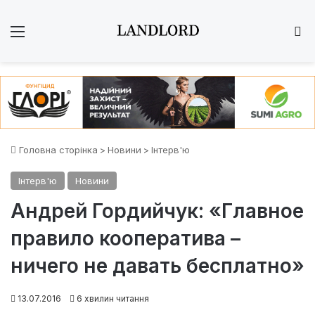
Меню
Ш
Головна сторінка
>
Новини
>
Інтерв'ю
Інтерв'ю
Новини
Андрей Гордийчук: «Главное
правило кооператива –
ничего не давать бесплатно»
13.07.2016
6 хвилин читання