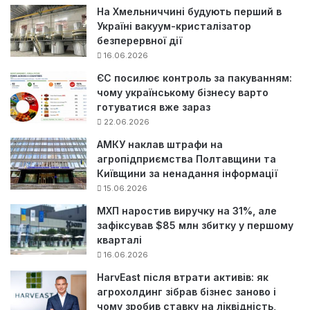
На Хмельниччині будують перший в
Україні вакуум-кристалізатор
безперервної дії
16.06.2026
ЄС посилює контроль за пакуванням:
чому українському бізнесу варто
готуватися вже зараз
22.06.2026
АМКУ наклав штрафи на
агропідприємства Полтавщини та
Київщини за ненадання інформації
15.06.2026
МХП наростив виручку на 31%, але
зафіксував $85 млн збитку у першому
кварталі
16.06.2026
HarvEast після втрати активів: як
агрохолдинг зібрав бізнес заново і
чому зробив ставку на ліквідність,