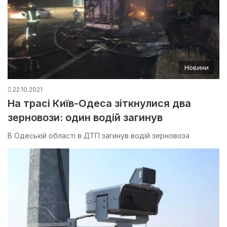
Новини
22.10.2021
На трасі Київ-Одеса зіткнулися два
зерновози: один водій загинув
В Одеській області в ДТП загинув водій зерновоза