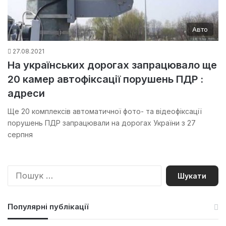
Авто
27.08.2021
На українських дорогах запрацювало ще
20 камер автофіксації порушень ПДР :
адреси
Ще 20 комплексів автоматичної фото- та відеофіксації
порушень ПДР запрацювали на дорогах України з 27
серпня
П
о
ш
у
Популярні публікації
к
: