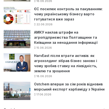
16.06.2026
ЄС посилює контроль за пакуванням:
чому українському бізнесу варто
готуватися вже зараз
22.06.2026
АМКУ наклав штрафи на
агропідприємства Полтавщини та
Київщини за ненадання інформації
15.06.2026
HarvEast після втрати активів: як
агрохолдинг зібрав бізнес заново і
чому зробив ставку на ліквідність,
землю та зрошення
18.06.2026
Ostchem вперше за сім років відновив
морський експорт карбаміду з України
17.06.2026