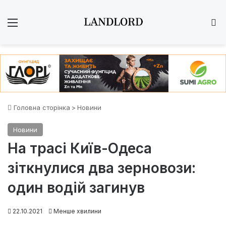
Меню
Ш
Головна сторінка
>
Новини
Новини
На трасі Київ-Одеса
зіткнулися два зерновози:
один водій загинув
22.10.2021
Менше хвилини