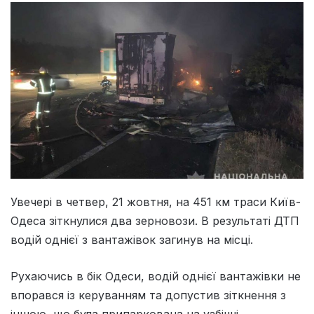
Увечері в четвер, 21 жовтня, на 451 км траси Київ-
Одеса зіткнулися два зерновози. В результаті ДТП
водій однієї з вантажівок загинув на місці.
Рухаючись в бік Одеси, водій однієї вантажівки не
впорався із керуванням та допустив зіткнення з
іншою, що була припаркована на узбіччі.