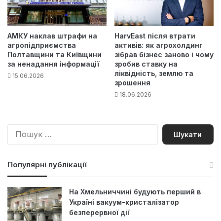
АМКУ наклав штрафи на
HarvEast після втрати
агропідприємства
активів: як агрохолдинг
Полтавщини та Київщини
зібрав бізнес заново і чому
за ненадання інформації
зробив ставку на
ліквідність, землю та
15.06.2026
зрошення
18.06.2026
П
о
ш
у
Популярні публікації
к
:
На Хмельниччині будують перший в
Україні вакуум-кристалізатор
безперервної дії