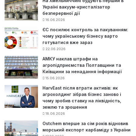
На Хмельниччині будують перший в
Україні вакуум-кристалізатор
безперервної дії
16.06.2026
ЄС посилює контроль за пакуванням:
чому українському бізнесу варто
готуватися вже зараз
22.06.2026
АМКУ наклав штрафи на
агропідприємства Полтавщини та
Київщини за ненадання інформації
15.06.2026
HarvEast після втрати активів: як
агрохолдинг зібрав бізнес заново і
чому зробив ставку на ліквідність,
землю та зрошення
18.06.2026
Ostchem вперше за сім років відновив
морський експорт карбаміду з України