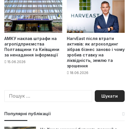
АМКУ наклав штрафи на
HarvEast після втрати
агропідприємства
активів: як агрохолдинг
Полтавщини та Київщини
зібрав бізнес заново і чому
за ненадання інформації
зробив ставку на
ліквідність, землю та
15.06.2026
зрошення
18.06.2026
П
о
ш
у
Популярні публікації
к
: