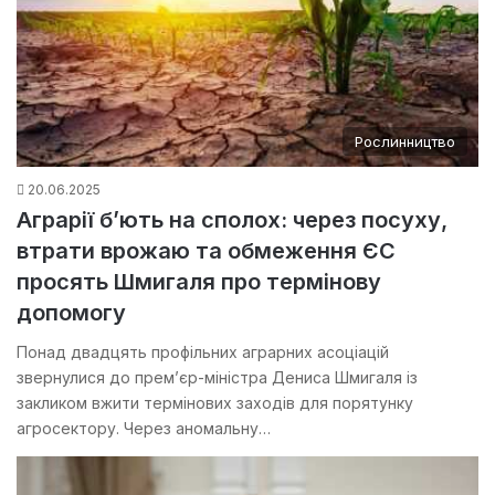
Рослинництво
20.06.2025
Аграрії б’ють на сполох: через посуху,
втрати врожаю та обмеження ЄС
просять Шмигаля про термінову
допомогу
Понад двадцять профільних аграрних асоціацій
звернулися до прем’єр-міністра Дениса Шмигаля із
закликом вжити термінових заходів для порятунку
агросектору. Через аномальну…