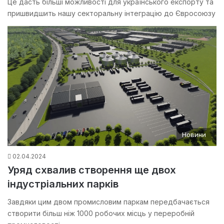
Це дасть більші можливості для українського експорту та
пришвидшить нашу секторальну інтеграцію до Євросоюзу
Новини
02.04.2024
Уряд схвалив створення ще двох
індустріальних парків
Завдяки цим двом промисловим паркам передбачається
створити більш ніж 1000 робочих місць у переробній