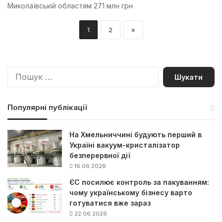
Миколаївській областям 271 млн грн
1
2
»
П
о
ш
у
Популярні публікації
к
:
На Хмельниччині будують перший в
Україні вакуум-кристалізатор
безперервної дії
16.06.2026
ЄС посилює контроль за пакуванням:
чому українському бізнесу варто
готуватися вже зараз
22.06.2026