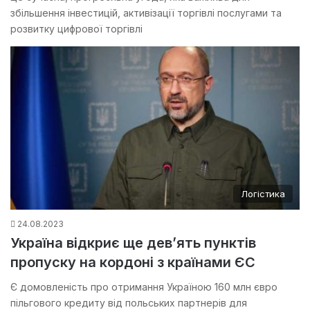
збільшення інвестицій, активізації торгівлі послугами та
розвитку цифрової торгівлі
Логістика
24.08.2023
Україна відкриє ще дев’ять пунктів
пропуску на кордоні з країнами ЄС
Є домовленість про отримання Україною 160 млн євро
пільгового кредиту від польських партнерів для