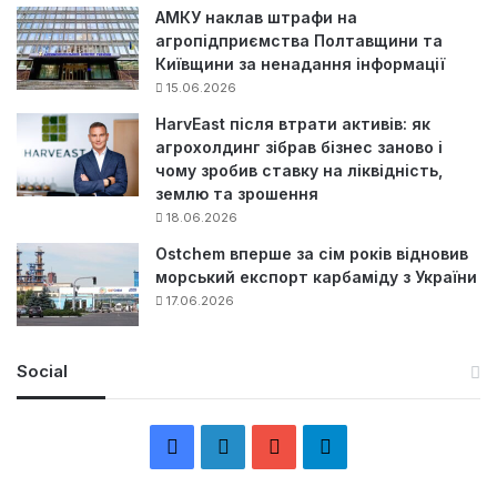
АМКУ наклав штрафи на
агропідприємства Полтавщини та
Київщини за ненадання інформації
15.06.2026
HarvEast після втрати активів: як
агрохолдинг зібрав бізнес заново і
чому зробив ставку на ліквідність,
землю та зрошення
18.06.2026
Ostchem вперше за сім років відновив
морський експорт карбаміду з України
17.06.2026
Social
F
L
Y
Т
a
i
o
е