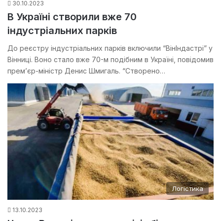
30.10.2023
В Україні створили вже 70
індустріальних парків
До реєстру індустріальних парків включили “ВінІндастрі” у
Вінниці. Воно стало вже 70-м подібним в Україні, повідомив
прем’єр-міністр Денис Шмигаль. “Створено…
Логістика
13.10.2023