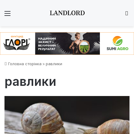
Меню
Ш
Головна сторінка
>
равлики
равлики