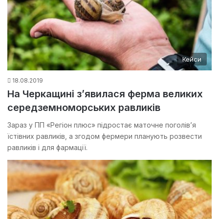
Кейси
18.08.2019
На Черкащині з’явилася ферма великих
середземноморських равликів
Зараз у ПП «Регіон плюс» підростає маточне поголів’я
їстівних равликів, а згодом фермери планують розвести
равликів і для фармації.