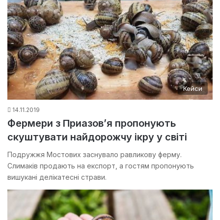
Кейси
14.11.2019
Фермери з Приазов’я пропонують
скуштувати найдорожчу ікру у світі
Подружжя Мостових заснувало равликову ферму.
Слимаків продають на експорт, а гостям пропонують
вишукані делікатесні страви.