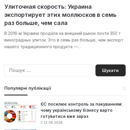
Улиточная скорость: Украина
экспортирует этих моллюсков в семь
раз больше, чем сала
В 2016-м Украина продала на внешний рынок почти 350 т
виноградных улиток. Это в семь раз больше, чем экспорт
нашего традиционного продукта —…
П
о
ш
у
Популярні публікації
к
:
ЄС посилює контроль за пакуванням:
чому українському бізнесу варто
готуватися вже зараз
22.06.2026