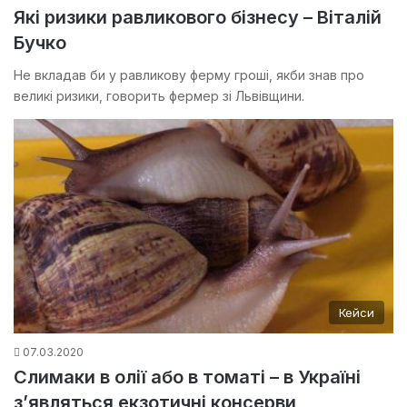
Які ризики равликового бізнесу – Віталій
Бучко
Не вкладав би у равликову ферму гроші, якби знав про
великі ризики, говорить фермер зі Львівщини.
Кейси
07.03.2020
Слимаки в олії або в томаті – в Україні
з’являться екзотичні консерви