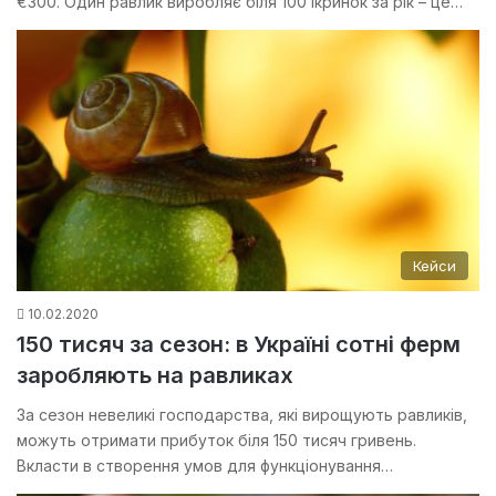
€300. Один равлик виробляє біля 100 ікринок за рік – це…
Кейси
10.02.2020
150 тисяч за сезон: в Україні сотні ферм
заробляють на равликах
За сезон невеликі господарства, які вирощують равликів,
можуть отримати прибуток біля 150 тисяч гривень.
Вкласти в створення умов для функціонування…