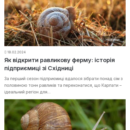
Новини
18.02.2024
Як відкрити равликову ферму: історія
підприємиці зі Східниці
За перший сезон підприємиці вдалося зібрати понад сім з
половиною тонн равликів та переконатися, що Карпати –
ідеальний регіон для…