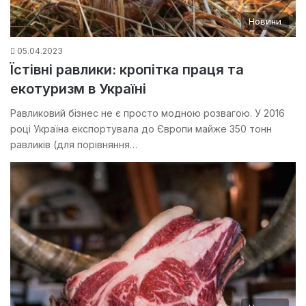
Новини
05.04.2023
Їстівні равлики: кропітка праця та
екотуризм в Україні
Равликовий бізнес не є просто модною розвагою. У 2016
році Україна експортувала до Європи майже 350 тонн
равликів (для порівняння…