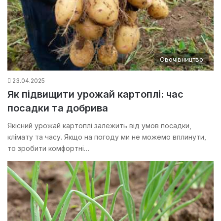
Овочівництво
23.04.2025
Як підвищити урожай картоплі: час
посадки та добрива
Якісний урожай картоплі залежить від умов посадки,
клімату та часу. Якщо на погоду ми не можемо вплинути,
то зробити комфортні…