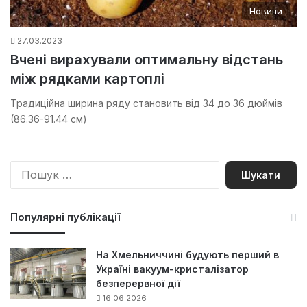
Новини
27.03.2023
Вчені вирахували оптимальну відстань
між рядками картоплі
Традиційна ширина ряду становить від 34 до 36 дюймів
(86.36-91.44 см)
П
о
ш
у
Популярні публікації
к
:
На Хмельниччині будують перший в
Україні вакуум-кристалізатор
безперервної дії
16.06.2026