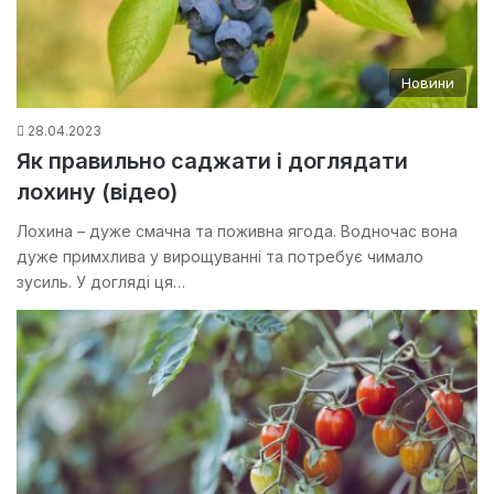
Новини
28.04.2023
Як правильно саджати і доглядати
лохину (відео)
Лохина – дуже смачна та поживна ягода. Водночас вона
дуже примхлива у вирощуванні та потребує чимало
зусиль. У догляді ця…