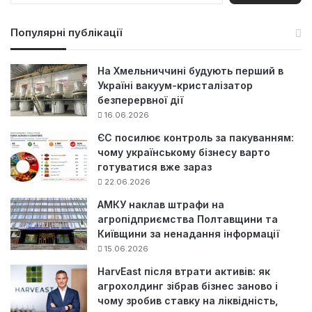
ш
у
Популярні публікації
к
:
На Хмельниччині будують перший в
Україні вакуум-кристалізатор
безперервної дії
16.06.2026
ЄС посилює контроль за пакуванням:
чому українському бізнесу варто
готуватися вже зараз
22.06.2026
АМКУ наклав штрафи на
агропідприємства Полтавщини та
Київщини за ненадання інформації
15.06.2026
HarvEast після втрати активів: як
агрохолдинг зібрав бізнес заново і
чому зробив ставку на ліквідність,