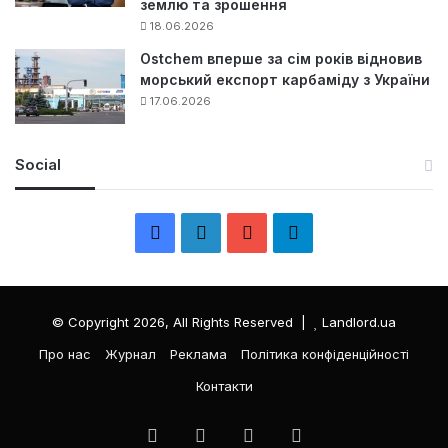
землю та зрошення
18.06.2026
Ostchem вперше за сім років відновив
морський експорт карбаміду з України
17.06.2026
Social
F
L
Y
Т
a
i
o
е
c
n
u
л
© Copyright 2026, All Rights Reserved |
Landlord.ua
e
k
T
е
Про нас
Журнал
Реклама
Політика конфіденційності
Контакти
b
e
u
г
o
d
b
р
Facebook
LinkedIn
YouTube
Телеграма