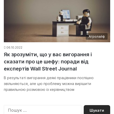
Агролайф
06.10.2022
Як зрозуміти, що у вас вигорання і
сказати про це шефу: поради від
експертів Wall Street Journal
В результаті вигорання деякі працівники поспішно
звільняються, але цю проблему можна вирішити
правильною розмовою із керівництвом
П
о