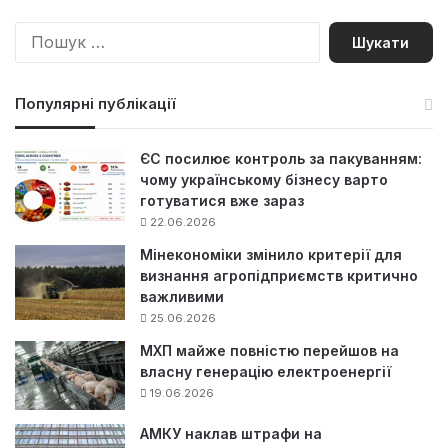
П
о
ш
у
Популярні публікації
к
:
ЄС посилює контроль за пакуванням:
чому українському бізнесу варто
готуватися вже зараз
22.06.2026
Мінекономіки змінило критерії для
визнання агропідприємств критично
важливими
25.06.2026
МХП майже повністю перейшов на
власну генерацію електроенергії
19.06.2026
АМКУ наклав штрафи на