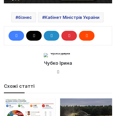
бізнес
Кабінет Міністрів України
Чубко Ірина
Ве
б-
са
Схожі статті
йт