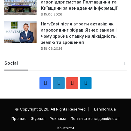
агропідприємства Полтавщини та
Київщини за ненадання інформації
15.06.2026
HarvEast після втрати активів: як
агрохолдинг зібрав бізнес заново і
чому зробив ставку на ліквідність,
землю та зрошення
18.06.2026
Social
F
L
Y
Т
a
i
o
е
c
n
u
л
© Copyright 2026, All Rights Reserved |
Landlord.ua
e
k
T
е
Про нас
Журнал
Реклама
Політика конфіденційності
Контакти
b
e
u
г