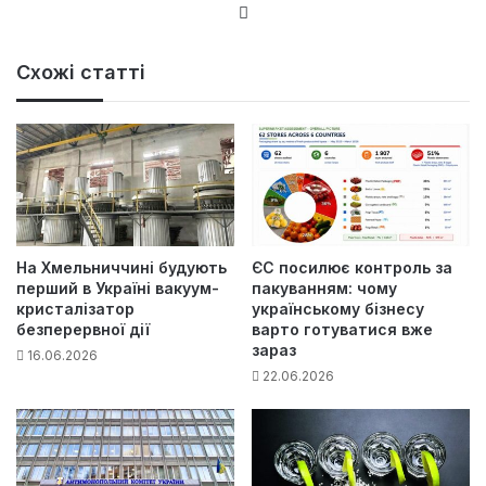
Ве
б-
са
Схожі статті
йт
На Хмельниччині будують
ЄС посилює контроль за
перший в Україні вакуум-
пакуванням: чому
кристалізатор
українському бізнесу
безперервної дії
варто готуватися вже
зараз
16.06.2026
22.06.2026