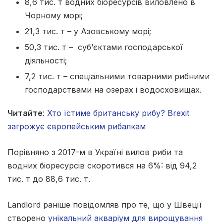
8,6 тис. т водних біоресурсів виловлено в
Чорному морі;
21,3 тис. т – у Азовському морі;
50,3 тис. т – суб’єктами господарської
діяльності;
7,2 тис. т – спеціальними товарними рибними
господарствами на озерах і водосховищах.
Читайте
:
Хто їстиме британську рибу? Brexit
загрожує європейським рибалкам
Порівняно з 2017-м в Україні вилов риби та
водних біоресурсів скоротився на 6%: від 94,2
тис. т до 88,6 тис. т.
Landlord раніше повідомляв про те, що у Швеції
створено
унікальний акваріум для вирощування