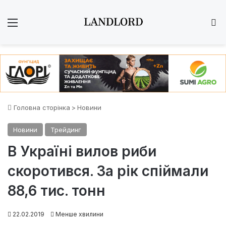
Меню
Ш
Головна сторінка
>
Новини
Новини
Трейдинг
В Україні вилов риби
скоротився. За рік спіймали
88,6 тис. тонн
22.02.2019
Менше хвилини