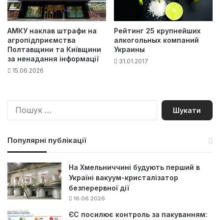
АМКУ наклав штрафи на
Рейтинг 25 крупнейших
агропідприємства
алкогольных компаний
Полтавщини та Київщини
Украины
за ненадання інформації
31.01.2017
15.06.2026
П
о
ш
у
Популярні публікації
к
:
На Хмельниччині будують перший в
Україні вакуум-кристалізатор
безперервної дії
16.06.2026
ЄС посилює контроль за пакуванням: