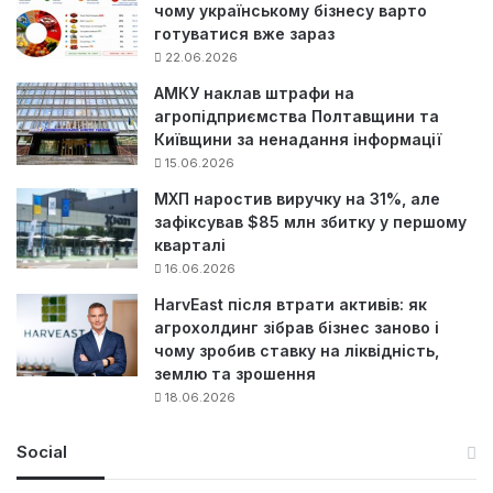
чому українському бізнесу варто
готуватися вже зараз
22.06.2026
АМКУ наклав штрафи на
агропідприємства Полтавщини та
Київщини за ненадання інформації
15.06.2026
МХП наростив виручку на 31%, але
зафіксував $85 млн збитку у першому
кварталі
16.06.2026
HarvEast після втрати активів: як
агрохолдинг зібрав бізнес заново і
чому зробив ставку на ліквідність,
землю та зрошення
18.06.2026
Social