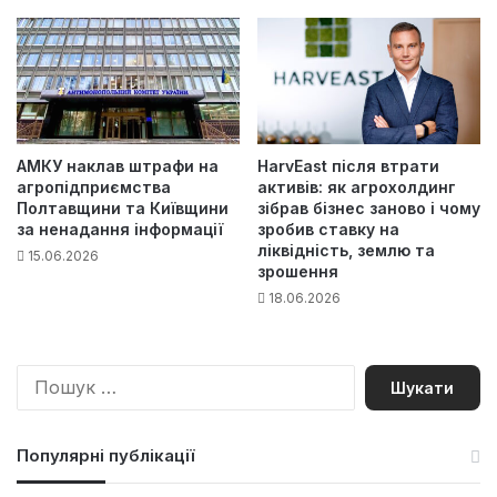
АМКУ наклав штрафи на
HarvEast після втрати
агропідприємства
активів: як агрохолдинг
Полтавщини та Київщини
зібрав бізнес заново і чому
за ненадання інформації
зробив ставку на
ліквідність, землю та
15.06.2026
зрошення
18.06.2026
П
о
ш
у
Популярні публікації
к
: