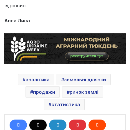
відносин.
Анна Лиса
аналітика
земельні ділянки
продажи
ринок землі
статистика