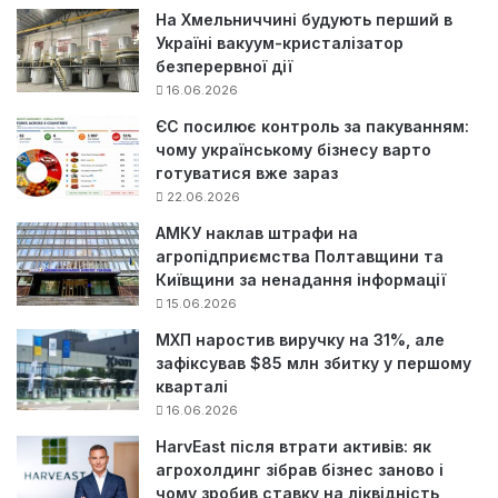
На Хмельниччині будують перший в
Україні вакуум-кристалізатор
безперервної дії
16.06.2026
ЄС посилює контроль за пакуванням:
чому українському бізнесу варто
готуватися вже зараз
22.06.2026
АМКУ наклав штрафи на
агропідприємства Полтавщини та
Київщини за ненадання інформації
15.06.2026
МХП наростив виручку на 31%, але
зафіксував $85 млн збитку у першому
кварталі
16.06.2026
HarvEast після втрати активів: як
агрохолдинг зібрав бізнес заново і
чому зробив ставку на ліквідність,