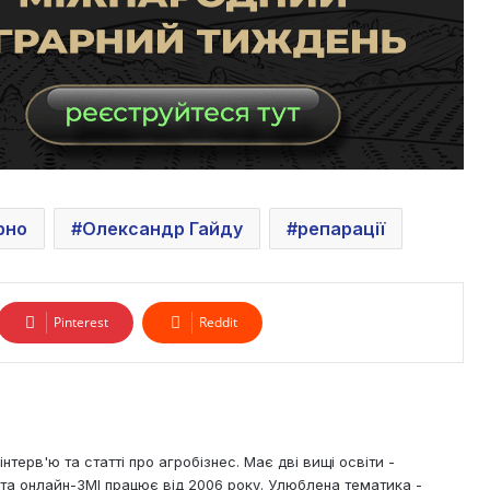
рно
Олександр Гайду
репарації
Pinterest
Reddit
нтерв'ю та статті про агробізнес. Має дві вищі освіти -
х та онлайн-ЗМІ працює від 2006 року. Улюблена тематика -