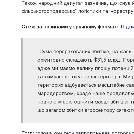
Також народний депутат зазначив, що існує 
сільськогосподарської логістики та інфрастру
Стеж за новинами у зручному форматі:
Підпи
“Сума перерахованих збитків, на жаль,
орієнтовно складають $31,5 млрд. Пора
адже ми маємо велику площу потенційн
та тимчасово окуповані території. Ми 
територіях відбувається масштабне сва
мародерством, краде наше продовольс
повною мірою оцінити масштаби цієї ти
що загалом збитки агросектору сягают
Тому голова комітету запропонував розробит