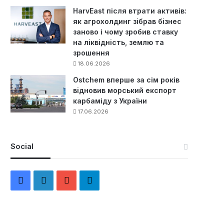
HarvEast після втрати активів:
як агрохолдинг зібрав бізнес
заново і чому зробив ставку
на ліквідність, землю та
зрошення
18.06.2026
Ostchem вперше за сім років
відновив морський експорт
карбаміду з України
17.06.2026
Social
F
L
Y
Т
a
i
o
е
c
n
u
л