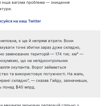
й інша вагома проблема — знищення
ктури.
суйся на наш Twitter
 неповна, є ще й непрямі втрати. Вони
хувати точні збитки зараз дуже складно,
о замінованих територій — 174 тис. км² —
розуміємо, що на непідконтрольних
вілля окупантів. Ворог займається
тво та використовує потужності. На жаль,
ранії складно”, — сказав Гайду, зазначивши,
ь понад $40 млрд.
и механізм зернових репарацій спільно з