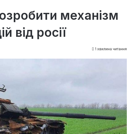
розробити механізм
й від росії
1 хвилина читання