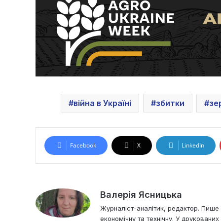
війна в Україні
збитки
зе
Facebook
X
LinkedIn
Валерія Ясницька
Журналіст-аналітик, редактор. Пише і
економічну та технічну. У друковани