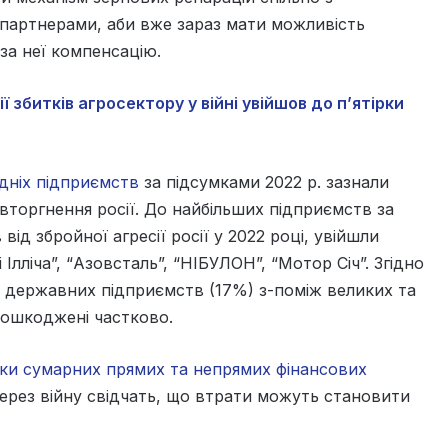
 партнерами, аби вже зараз мати можливість
за неї компенсацію.
ї збитків агросектору у війні увійшов до п’ятірки
дніх підприємств
за підсумками 2022 р. зазнали
вторгнення росії. До найбільших підприємств за
від збройної агресії росії у 2022 році, увійшли
Ілліча”, “Азовсталь”, “НІБУЛОН”, “Мотор Січ”. Згідно
а державних підприємств (17%) з-поміж великих та
пошкоджені частково.
нки сумарних прямих та непрямих фінансових
через війну свідчать, що втрати можуть становити