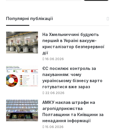
ш
у
к
Популярні публікації
:
На Хмельниччині будують
перший в Україні вакуум-
кристалізатор безперервної
дії
16.06.2026
ЄС посилює контроль за
пакуванням: чому
українському бізнесу варто
готуватися вже зараз
22.06.2026
АМКУ наклав штрафи на
агропідприємства
Полтавщини та Київщини за
ненадання інформації
15.06.2026