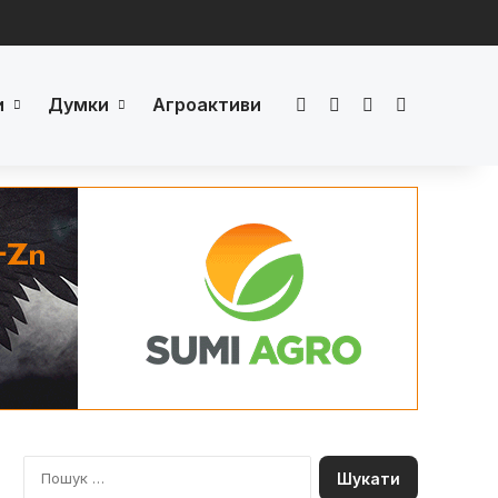
и
Думки
Агроактиви
Facebook
LinkedIn
YouTube
Телеграм
П
о