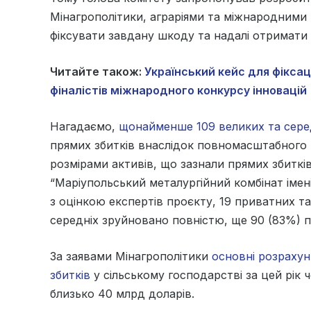
Мінагрополітики, аграріями та міжнародними
фіксувати завдану шкоду та надалі отримати 
Читайте також:
Український кейс для фіксаці
фіналістів міжнародного конкурсу інновацій
Нагадаємо,
щонайменше 109 великих та сере
прямих збитків внаслідок повномасштабного 
розмірами активів, що зазнали прямих збитків 
“Маріупольський металургійний комбінат імені 
з оцінкою експертів проєкту, 19 приватних т
середніх зруйновано повністю, ще 90 (83%) 
За заявами Мінагрополітики
основні розраху
збитків
у сільському господарстві за цей рік 
близько 40 млрд доларів.