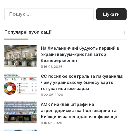
П
о
ш
у
Популярні публікації
к
:
На Хмельниччині будують перший в
Україні вакуум-кристалізатор
безперервної дії
16.06.2026
ЄС посилює контроль за пакуванням:
чому українському бізнесу варто
готуватися вже зараз
22.06.2026
АМКУ наклав штрафи на
агропідприємства Полтавщини та
Київщини за ненадання інформації
15.06.2026