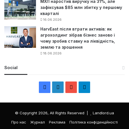
МХП наростив виручку на 31%, але
зафіксував $85 млн збитку у першому
кварталі
16.06.2026
HarvEast після втрати активів: як
агрохолдинг зібрав бізнес заново і
чому зробив ставку на ліквідність,
землю та зрошення
18.06.2026
Social
F
L
Y
Т
a
i
o
е
c
n
u
л
© Copyright 2026, All Rights Reserved |
Landlord.ua
e
k
T
е
Про нас
Журнал
Реклама
Політика конфіденційності