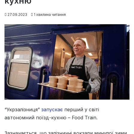
кухню
27.09.2023
1 хвилина читання
“Укрзалізниця”
запускає
перший у світі
автономний поїзд-кухню – Food Train.
Зазначається, що залізничні вокзали минулої зими