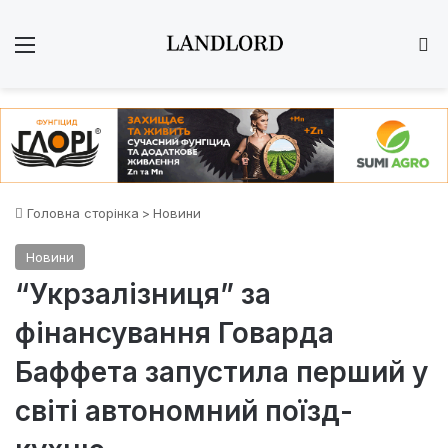
Меню
Ш
Головна сторінка
>
Новини
Новини
“Укрзалізниця” за
фінансування Говарда
Баффета запустила перший у
світі автономний поїзд-