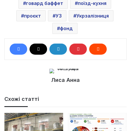
говард баффет
поїзд-кухня
проєкт
УЗ
Укрзалізниця
фонд
Лиса Анна
Схожі статті