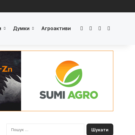
и
Думки
Агроактиви
Facebook
LinkedIn
YouTube
Телеграм
П
о