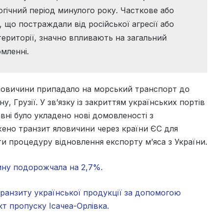
огічний період минулого року. Часткове або
 що постраждали від російської агресії або
території, значно впливають на загальний
мленні.
яловичини припадало на морський транспорт до
, Грузії. У зв’язку із закриттям українських портів
авні було укладено нові домовленості з
жено транзит яловичини через країни ЄС для
ти процедуру відновлення експорту м’яса з України.
нину подорожчала на 2,7%.
транзиту української продукції за допомогою
т пропуску Ісачеа-Орлівка.