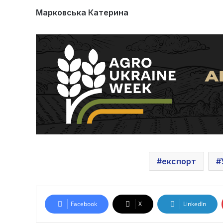
Марковська Катерина
експорт
Facebook
X
LinkedIn