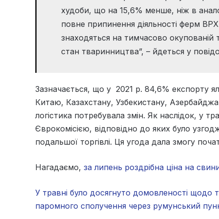
худоби, що на 15,6% менше, ніж в анал
повне припинення діяльності ферм ВРХ,
знаходяться на тимчасово окупованій 
стан тваринництва”, – йдеться у повідо
Зазначається, що у 2021 р. 84,6% експорту 
Китаю, Казахстану, Узбекистану, Азербайджану
логістика потребувала змін. Як наслідок, у тр
Єврокомісією, відповідно до яких було узгод
подальшої торгівлі. Ця угода дала змогу поча
Нагадаємо,
за липень роздрібна ціна на сви
У травні було досягнуто домовленості щодо 
паромного сполучення через румунський пунк