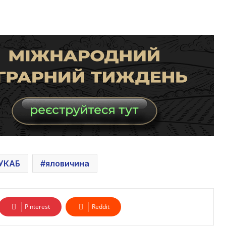
УКАБ
яловичина
Pinterest
Reddit