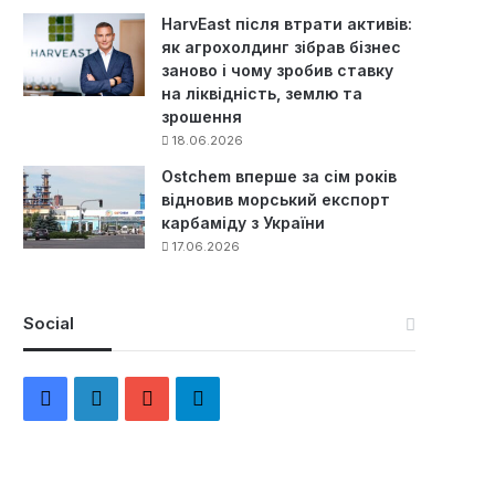
HarvEast після втрати активів:
як агрохолдинг зібрав бізнес
заново і чому зробив ставку
на ліквідність, землю та
зрошення
18.06.2026
Ostchem вперше за сім років
відновив морський експорт
карбаміду з України
17.06.2026
Social
F
L
Y
Т
a
i
o
е
c
n
u
л