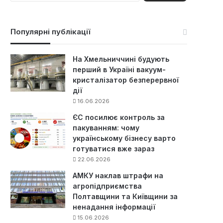
ш
у
к
Популярні публікації
:
На Хмельниччині будують
перший в Україні вакуум-
кристалізатор безперервної
дії
16.06.2026
ЄС посилює контроль за
пакуванням: чому
українському бізнесу варто
готуватися вже зараз
22.06.2026
АМКУ наклав штрафи на
агропідприємства
Полтавщини та Київщини за
ненадання інформації
15.06.2026