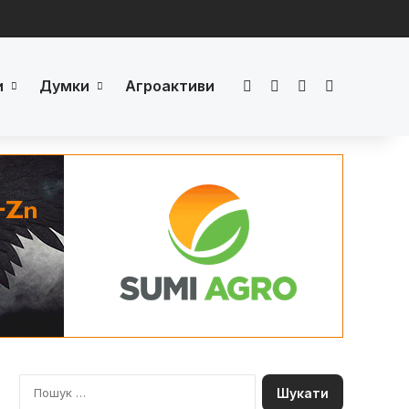
и
Думки
Агроактиви
Facebook
LinkedIn
YouTube
Телеграм
П
о