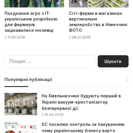
Поєднання агро з IT:
Сіті-ферми в магазинах:
українською розробкою
вертикальне
для фермерів
землеробство в Німеччині
зацікавилися іноземці
ФОТО
11.05.2019
08.01.2019
П
о
ш
у
Популярні публікації
к
:
На Хмельниччині будують перший в
Україні вакуум-кристалізатор
безперервної дії
16.06.2026
ЄС посилює контроль за пакуванням:
чому українському бізнесу варто