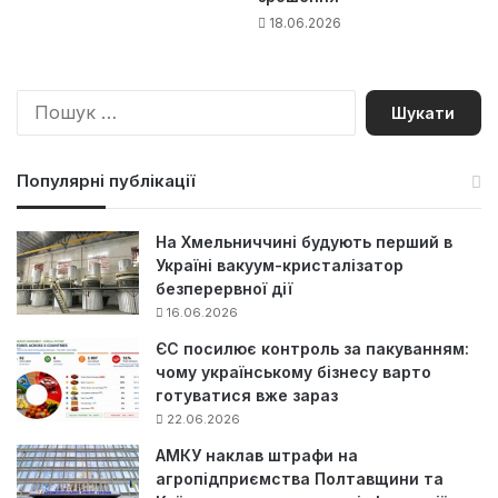
18.06.2026
П
о
ш
у
Популярні публікації
к
:
На Хмельниччині будують перший в
Україні вакуум-кристалізатор
безперервної дії
16.06.2026
ЄС посилює контроль за пакуванням:
чому українському бізнесу варто
готуватися вже зараз
22.06.2026
АМКУ наклав штрафи на
агропідприємства Полтавщини та