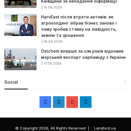
Київщини за ненадання інформації
15.06.2026
HarvEast після втрати активів: як
агрохолдинг зібрав бізнес заново і
чому зробив ставку на ліквідність,
землю та зрошення
18.06.2026
Ostchem вперше за сім років відновив
морський експорт карбаміду з України
17.06.2026
Social
F
L
Y
Т
a
i
o
е
c
n
u
л
© Copyright 2026, All Rights Reserved |
Landlord.ua