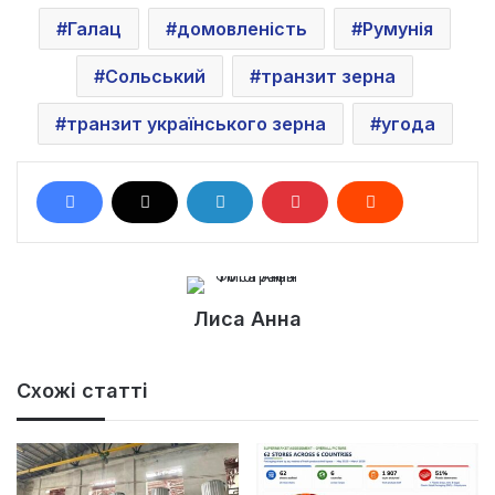
Галац
домовленість
Румунія
Сольський
транзит зерна
транзит українського зерна
угода
Лиса Анна
Схожі статті