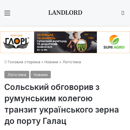
Меню
Ш
Головна сторінка
>
Новини
>
Логістика
Логістика
Новини
Сольський обговорив з
румунським колегою
транзит українського зерна
до порту Галац