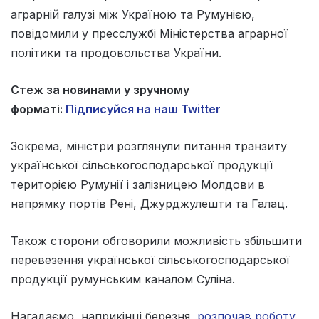
аграрній галузі між Україною та Румунією,
повідомили у пресслужбі Міністерства аграрної
політики та продовольства України.
Стеж за новинами у зручному
форматі:
Підписуйся на наш Twitter
Зокрема, міністри розглянули питання транзиту
української сільськогосподарської продукції
територією Румунії і залізницею Молдови в
напрямку портів Рені, Джурджулешти та Галац.
Також сторони обговорили можливість збільшити
перевезення української сільськогосподарської
продукції румунським каналом Суліна.
Нагадаємо, наприкінці березня
розпочав роботу