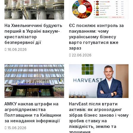
На Хмельниччині будують
ЄС посилює контроль за
перший в Україні вакуум-
пакуванням: чому
кристалізатор
українському бізнесу
безперервної дії
варто готуватися вже
зараз
16.06.2026
22.06.2026
АМКУ наклав штрафи на
HarvEast після втрати
агропідприємства
активів: як агрохолдинг
Полтавщини та Київщини
зібрав бізнес заново і чому
за ненадання інформації
зробив ставку на
ліквідність, землю та
15.06.2026
зрошення