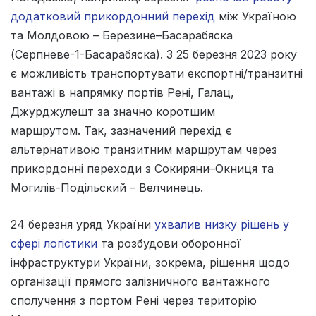
додатковий прикордонний перехід
між Україною
та Молдовою – Березине–Басарабяска
(Серпневе-1-Басарабяска). З 25 березня 2023 року
є можливість транспортувати експортні/транзитні
вантажі в напрямку портів Рені, Галац,
Джурджулешт за значно коротшим
маршрутом. Так, зазначений перехід є
альтернативою транзитним маршрутам через
прикордонні переходи з Сокиряни–Окниця та
Могилів-Подільский – Велчинець.
24 березня уряд України
ухвалив низку рішень у
сфері логістики
та розбудови оборонної
інфраструктури України, зокрема, рішення щодо
організації прямого залізничного вантажного
сполучення з портом Рені через територію