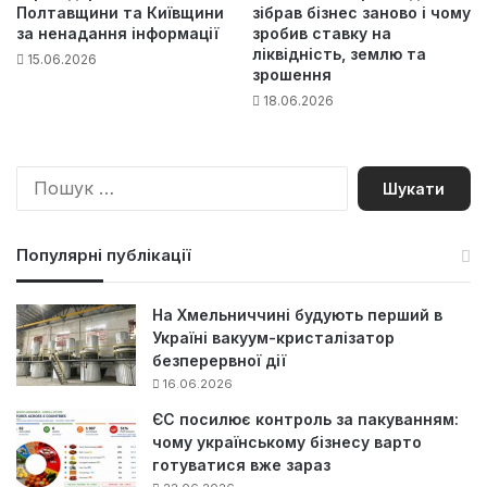
Полтавщини та Київщини
зібрав бізнес заново і чому
за ненадання інформації
зробив ставку на
ліквідність, землю та
15.06.2026
зрошення
18.06.2026
П
о
ш
у
Популярні публікації
к
:
На Хмельниччині будують перший в
Україні вакуум-кристалізатор
безперервної дії
16.06.2026
ЄС посилює контроль за пакуванням:
чому українському бізнесу варто
готуватися вже зараз