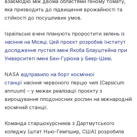
взаємодію між двома областями геному томату,
яка призводить до підвищення врожайності та
стійкості до посушливих умов.
Ізраїльські вчені планують проростити зелень
із
насіння на Місяці. Цей проєкт розробив Інститут
дослідження пустелі імені Якоба Блауштейна при
Університеті імені Бен-Гуріона у Беер-Шеві.
NASA
відправило на борт космічної
станції
насіння червоного перцю чилі (Capsicum
annuum) – у межах реалізації проєкту з
вирощування плодоносних рослин на міжнародній
космічній станції.
Команда старшокурсників з Дартмутського
коледжу (штат Нью-Гемпшир, США) розробила