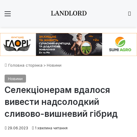
Меню
Ш
Головна сторінка
>
Новини
Новини
Селекціонерам вдалося
вивести надсолодкий
сливово-вишневий гібрид
29.06.2023
1 хвилина читання