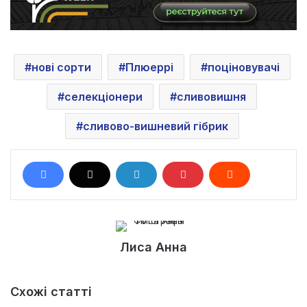
нові сорти
Плюеррі
поціновувачі
селекціонери
сливовишня
сливово-вишневий гібрик
Лиса Анна
Схожі статті