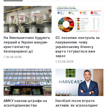
На Хмельниччині будують
ЄС посилює контроль за
перший в Україні вакуум-
пакуванням: чому
кристалізатор
українському бізнесу
безперервної дії
варто готуватися вже
зараз
16.06.2026
22.06.2026
АМКУ наклав штрафи на
HarvEast після втрати
агропідприємства
активів: як агрохолдинг