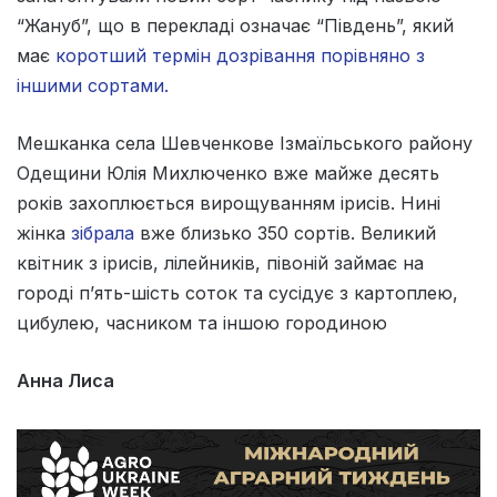
“Жануб”, що в перекладі означає “Південь”, який
має
коротший термін дозрівання порівняно з
іншими сортами.
Мешканка села Шевченкове Ізмаїльського району
Одещини Юлія Михлюченко вже майже десять
років захоплюється вирощуванням ірисів. Нині
жінка
зібрала
вже близько 350 сортів. Великий
квітник з ірисів, лілейників, півоній займає на
городі п’ять-шість соток та сусідує з картоплею,
цибулею, часником та іншою городиною
Анна Лиса