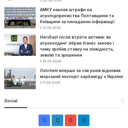
22.06.2026
АМКУ наклав штрафи на
агропідприємства Полтавщини та
Київщини за ненадання інформації
15.06.2026
HarvEast після втрати активів: як
агрохолдинг зібрав бізнес заново і
чому зробив ставку на ліквідність,
землю та зрошення
18.06.2026
Ostchem вперше за сім років відновив
морський експорт карбаміду з України
17.06.2026
Social
F
L
Y
Т