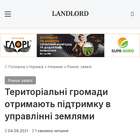
Меню
Ш
Головна сторінка
>
Новини
>
Ринок землі
Ринок землі
Територіальні громади
отримають підтримку в
управлінні землями
04.09.2021
1 хвилина читання