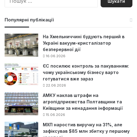
о
ш
у
Популярні публікації
к
:
На Хмельниччині будують перший в
Україні вакуум-кристалізатор
безперервної дії
16.06.2026
ЄС посилює контроль за пакуванням:
чому українському бізнесу варто
готуватися вже зараз
22.06.2026
АМКУ наклав штрафи на
агропідприємства Полтавщини та
Київщини за ненадання інформації
15.06.2026
МХП наростив виручку на 31%, але
зафіксував $85 млн збитку у першому