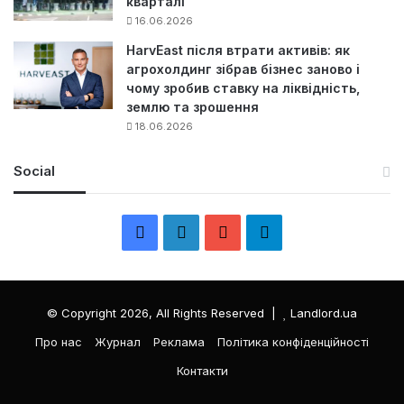
кварталі
16.06.2026
HarvEast після втрати активів: як
агрохолдинг зібрав бізнес заново і
чому зробив ставку на ліквідність,
землю та зрошення
18.06.2026
Social
F
L
Y
Т
a
i
o
е
c
n
u
л
© Copyright 2026, All Rights Reserved |
Landlord.ua
e
k
T
е
Про нас
Журнал
Реклама
Політика конфіденційності
Контакти
b
e
u
г