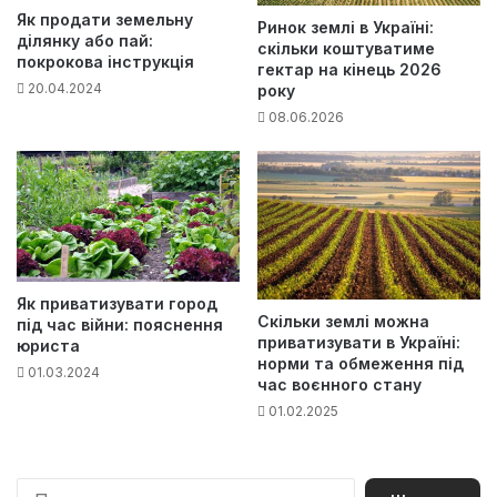
Як продати земельну
Ринок землі в Україні:
ділянку або пай:
скільки коштуватиме
покрокова інструкція
гектар на кінець 2026
20.04.2024
року
08.06.2026
Як приватизувати город
Скільки землі можна
під час війни: пояснення
приватизувати в Україні:
юриста
норми та обмеження під
01.03.2024
час воєнного стану
01.02.2025
П