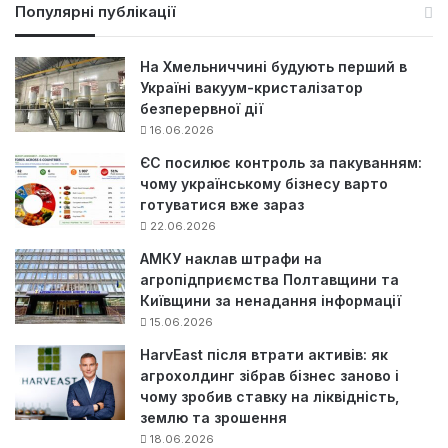
у
Популярні публікації
к
:
На Хмельниччині будують перший в
Україні вакуум-кристалізатор
безперервної дії
16.06.2026
ЄС посилює контроль за пакуванням:
чому українському бізнесу варто
готуватися вже зараз
22.06.2026
АМКУ наклав штрафи на
агропідприємства Полтавщини та
Київщини за ненадання інформації
15.06.2026
HarvEast після втрати активів: як
агрохолдинг зібрав бізнес заново і
чому зробив ставку на ліквідність,
землю та зрошення
18.06.2026