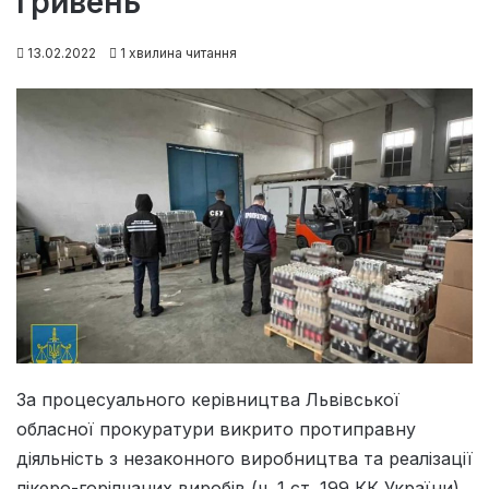
гривень
13.02.2022
1 хвилина читання
За процесуального керівництва Львівської
обласної прокуратури викрито протиправну
діяльність з незаконного виробництва та реалізації
лікеро-горілчаних виробів (ч. 1 ст. 199 КК України).