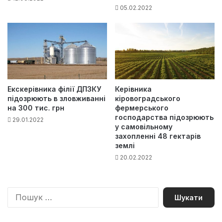
05.02.2022
Екскерівника філії ДПЗКУ
Керівника
підозрюють в зловживанні
кіровоградського
на 300 тис. грн
фермерського
господарства підозрюють
29.01.2022
у самовільному
захопленні 48 гектарів
землі
20.02.2022
П
о
ш