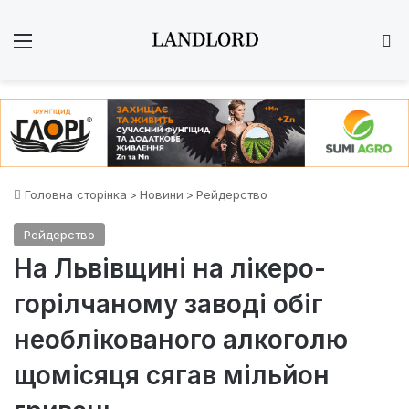
Меню
Ш
Головна сторінка
>
Новини
>
Рейдерство
Рейдерство
На Львівщині на лікеро-
горілчаному заводі обіг
необлікованого алкоголю
щомісяця сягав мільйон