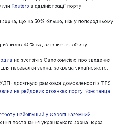
омили
Reuters
в адміністрації порту.
 зерна, що на 50% більше, ніж у попередньому
риблизно 40% від загального обсягу.
ердив
на зустрічі з Єврокомісією про зведення
 для перевалки зерна, зокрема українського.
УДП) досягнуло рамкової домовленості з TTS
валки на рейдових стоянках порту Констанца
роботу найбільший у Європі наземний
ення постачання українського зерна через