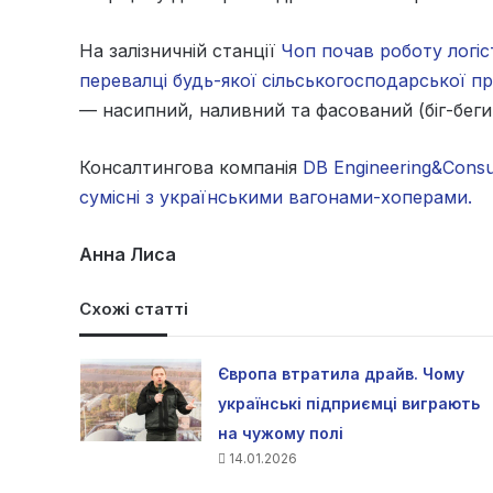
На залізничній станції
Чоп почав роботу логіс
перевалці будь-якої сільськогосподарської пр
— насипний, наливний та фасований (біг-беги 
Консалтингова компанія
DB Engineering&Consu
сумісні з українськими вагонами-хоперами.
Анна Лиса
Схожі статті
Європа втратила драйв. Чому
українські підприємці виграють
на чужому полі
14.01.2026