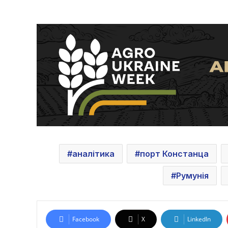
аналітика
порт Констанца
Румунія
Facebook
X
LinkedIn