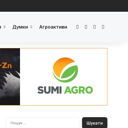
и
Думки
Агроактиви
Facebook
LinkedIn
YouTube
Телеграм
П
о