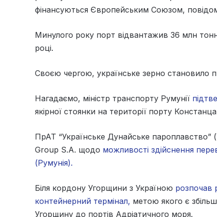
фінансуються Європейським Союзом, повід
Минулого року порт відвантажив 36 млн тонн
році.
Своєю чергою, українське зерно становило п
Нагадаємо, міністр транспорту Румунії
підтв
якірної стоянки на території порту Констанца
ПрАТ “Українське Дунайське пароплавство” (
Group S.A. щодо
можливості здійснення пере
(Румунія).
Біля кордону Угорщини з Україною
розпочав 
контейнерний термінал,
метою якого є збільш
Угорщину до портів Адріатичного моря.