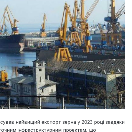
сував найвищий експорт зерна у 2023 році завдяки
оточним інфраструктурним проектам, що