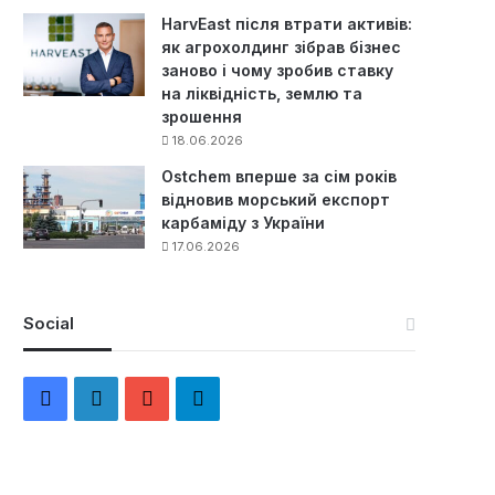
HarvEast після втрати активів:
як агрохолдинг зібрав бізнес
заново і чому зробив ставку
на ліквідність, землю та
зрошення
18.06.2026
Ostchem вперше за сім років
відновив морський експорт
карбаміду з України
17.06.2026
Social
F
L
Y
Т
a
i
o
е
c
n
u
л