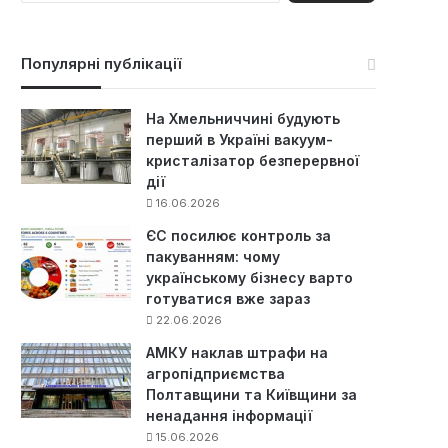
ш
у
к
Популярні публікації
:
На Хмельниччині будують
перший в Україні вакуум-
кристалізатор безперервної
дії
16.06.2026
ЄС посилює контроль за
пакуванням: чому
українському бізнесу варто
готуватися вже зараз
22.06.2026
АМКУ наклав штрафи на
агропідприємства
Полтавщини та Київщини за
ненадання інформації
15.06.2026