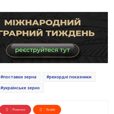
поставки зерна
рекордні показники
українське зерно
Pinterest
Reddit