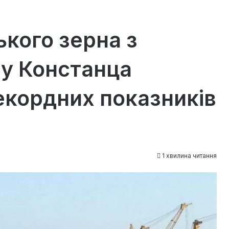
ького зерна з
у Констанца
екордних показників
1 хвилина читання