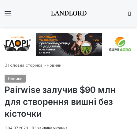
Меню
Ш
Головна сторінка
>
Новини
Новини
Pairwise залучив $90 млн
для створення вишні без
кісточки
04.07.2023
1 хвилина читання