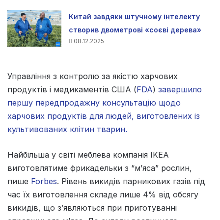
Китай завдяки штучному інтелекту
створив двометрові «соєві дерева»
08.12.2025
Управління з контролю за якістю харчових
продуктів і медикаментів США (
FDA
)
завершило
першу передпродажну консультацію щодо
харчових продуктів для людей, виготовлених із
культивованих клітин тварин.
Найбільша у світі меблева компанія IKEA
виготовлятиме фрикадельки з “м’яса” рослин,
пише
Forbes
. Рівень викидів парникових газів під
час їх виготовлення складе лише 4% від обсягу
викидів, що з’являються при приготуванні