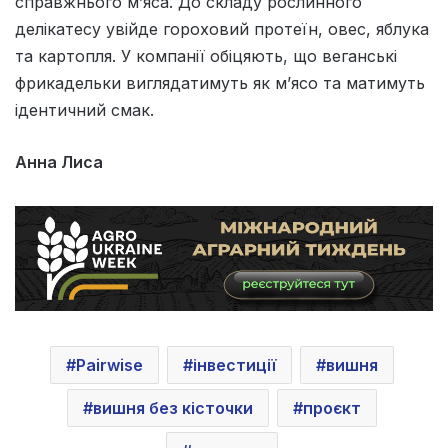
справжнього м’яса. До складу рослинного
делікатесу увійде гороховий протеїн, овес, яблука
та картопля. У компанії обіцяють, що веганські
фрикадельки виглядатимуть як м’ясо та матимуть
ідентичний смак.
Анна Лиса
Pairwise
інвестиції
вишня
вишня без кісточки
проєкт