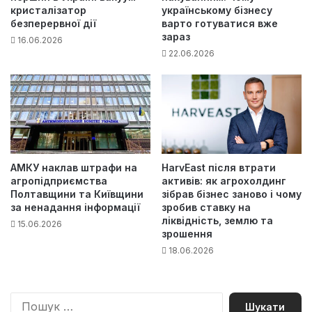
кристалізатор
українському бізнесу
безперервної дії
варто готуватися вже
зараз
16.06.2026
22.06.2026
АМКУ наклав штрафи на
HarvEast після втрати
агропідприємства
активів: як агрохолдинг
Полтавщини та Київщини
зібрав бізнес заново і чому
за ненадання інформації
зробив ставку на
ліквідність, землю та
15.06.2026
зрошення
18.06.2026
П