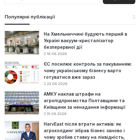
о
ш
у
Популярні публікації
к
:
На Хмельниччині будують перший в
Україні вакуум-кристалізатор
безперервної дії
16.06.2026
ЄС посилює контроль за пакуванням:
чому українському бізнесу варто
готуватися вже зараз
22.06.2026
АМКУ наклав штрафи на
агропідприємства Полтавщини та
Київщини за ненадання інформації
15.06.2026
HarvEast після втрати активів: як
агрохолдинг зібрав бізнес заново і
чому зробив ставку на ліквідність,