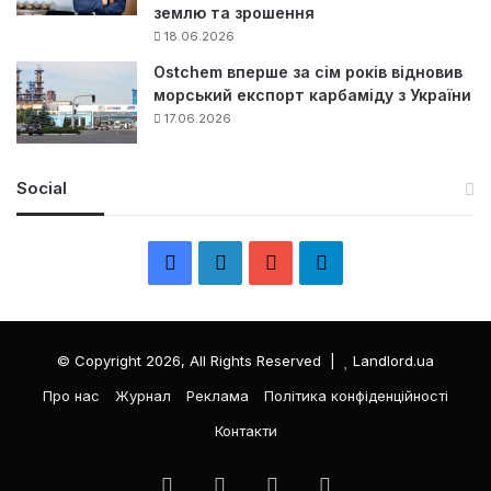
землю та зрошення
18.06.2026
Ostchem вперше за сім років відновив
морський експорт карбаміду з України
17.06.2026
Social
F
L
Y
Т
a
i
o
е
c
n
u
л
© Copyright 2026, All Rights Reserved |
Landlord.ua
e
k
T
е
Про нас
Журнал
Реклама
Політика конфіденційності
Контакти
b
e
u
г
o
d
b
р
Facebook
LinkedIn
YouTube
Телеграма