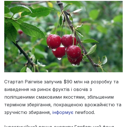
Стартап Pairwise залучив $90 млн на розробку та
виведення на ринок фруктів і овочів з
поліпшеними смаковими якостями, збільшеним
терміном зберігання, покращеною врожайністю та
зручністю збирання,
інформує
newfood.
Інвестиційний раунд очолили Глобальний фонд