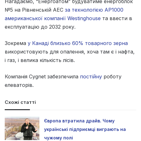
Нагадаємо, “Енергоатом” будуватиме енергоблок
№5 на Рівненській АЕС
за технологією АР1000
американської компанії Westinghouse
та ввести в
експлуатацію до 2032 року.
Зокрема
у Канаді близько 60% товарного зерна
використовують для опалення, хоча там є і нафта,
і газ, і велика кількість лісів.
Компанія Cygnet забезпечила
постійну
роботу
елеваторів.
Схожі статті
Європа втратила драйв. Чому
українські підприємці виграють на
чужому полі