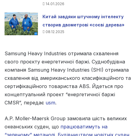
14.01.2026
Китай завдяки штучному інтелекту
створив двометрові «соєві дерева»
08.12.2025
Samsung Heavy Industries отримала схвалення
свого проєкту енергетичної баржі. Суднобудівна
компанія Samsung Heavy Industries (SHI) отримала
схвалення від американського класифікаційного та
сертифікаційного товариства ABS. Йдеться про
концептуальний проект “енергетичної баржі
CMSR”, передає
usm
.
A.P. Moller-Maersk Group замовила шість великих
океанських суден, що
працюватимуть на
“зеленому” метанолі. Будівництвом новітніх суден