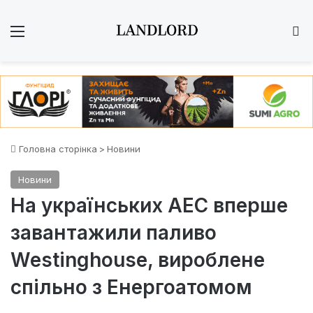
Меню
Ш
Головна сторінка
>
Новини
Новини
На українських АЕС вперше
завантажили паливо
Westinghouse, вироблене
спільно з Енергоатомом