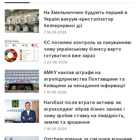
:
На Хмельниччині будують перший в
Україні вакуум-кристалізатор
безперервної дії
16.06.2026
ЄС посилює контроль за пакуванням:
чому українському бізнесу варто
готуватися вже зараз
22.06.2026
АМКУ наклав штрафи на
агропідприємства Полтавщини та
Київщини за ненадання інформації
15.06.2026
HarvEast після втрати активів: як
агрохолдинг зібрав бізнес заново і
чому зробив ставку на ліквідність,
землю та зрошення
18.06.2026
Ostchem вперше за сім років відновив