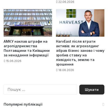
22.06.2026
АМКУ наклав штрафи на
HarvEast після втрати
агропідприємства
активів: як агрохолдинг
Полтавщини та Київщини
зібрав бізнес заново і чому
за ненадання інформації
зробив ставку на
ліквідність, землю та
15.06.2026
зрошення
18.06.2026
П
о
ш
у
Популярні публікації
к