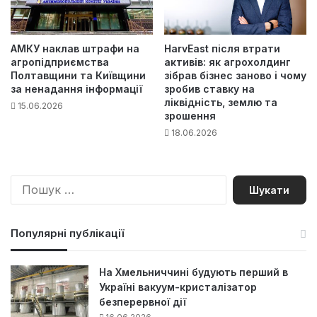
АМКУ наклав штрафи на
HarvEast після втрати
агропідприємства
активів: як агрохолдинг
Полтавщини та Київщини
зібрав бізнес заново і чому
за ненадання інформації
зробив ставку на
ліквідність, землю та
15.06.2026
зрошення
18.06.2026
П
о
ш
у
Популярні публікації
к
:
На Хмельниччині будують перший в
Україні вакуум-кристалізатор
безперервної дії
16.06.2026