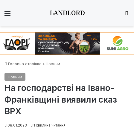
Меню
Ш
Головна сторінка
>
Новини
Новини
На господарстві на Івано-
Франківщині виявили сказ
ВРХ
08.01.2023
1 хвилина читання