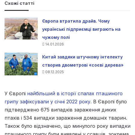
Схожі статті
Європа втратила драйв. Чому
українські підприємці виграють на
чужому полі
14.01.2026
Китай завдяки штучному інтелекту
створив двометрові «соєві дерева»
08.12.2025
У Європі
найбільший в історії спалах пташиного
грипу зафіксували у січні 2022 року.
В Європі було
підтверджено 675 випадків зараження диких
птахів і 534 випадки зараження домашніх тварин.
Також було відзначено, що минулого року випадки
пташиного грипу були виявлені у ссавців, зокрема