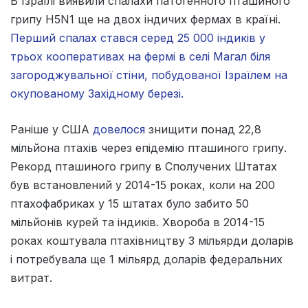
В Ізраїлі виявили спалахи патогенного пташиного
грипу H5N1 ще на двох індичих фермах в країні.
Перший спалах стався серед 25 000 індиків у
трьох кооперативах на фермі в селі Магал біля
загороджувальної стіни, побудованої Ізраїлем на
окупованому Західному березі.
Раніше у США
довелося
знищити понад 22,8
мільйона птахів через епідемію пташиного грипу.
Рекорд пташиного грипу в Сполучених Штатах
був встановлений у 2014-15 роках, коли на 200
птахофабриках у 15 штатах було забито 50
мільйонів курей та індиків. Хвороба в 2014-15
роках коштувала птахівництву 3 мільярди доларів
і потребувала ще 1 мільярд доларів федеральних
витрат.