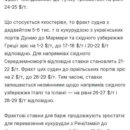
24-25 $/т.
Що стосується «костерів», то фрахт судна з
дедвейтом 5-6 тис. т із кукурудзою з українських
портів Дунаю до Мармари та східного узбережжя
Греції зріс на 1-2 $/т, до 17-18 $/т і 20-22 $/т
відповідно. Для напрямківх східного
Середземномор’я відповідні ставки становлять 21-
22 $/т. Фрахт цих суден до ізраїльських портів зріс
на 2 $/т, до 28-29 $/т. Тим часом, ставки
залишаються незмінними щодо напрямків східного
узбережжя Італії та Іспанії — на рівні 26-27 $/т і
28-29 $/т відповідно.
Фрахтові ставки для барж продовжують зростати:
для перевезення кукурудзи з Рені/Ізмаїл до