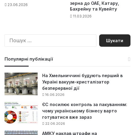
зерна до ОАЕ, Катару,
23.06.2026
Бахрейну та Кувейту
11.03.2026
П
о
ш
у
Популярні публікації
к
:
На Хмельниччині будують перший в
Україні вакуум-кристалізатор
безперервної дії
16.06.2026
ЄС посилює контроль за пакуванням:
чому українському бізнесу варто
готуватися вже зараз
22.06.2026
АМКУ наклав штрафи на