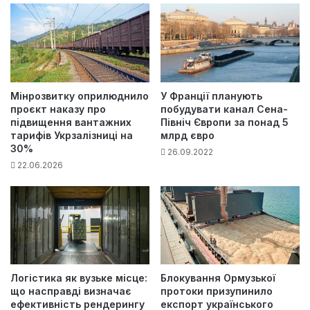
Мінрозвитку оприлюднило
У Франції планують
проєкт наказу про
побудувати канал Сена-
підвищення вантажних
Північ Європи за понад 5
тарифів Укрзалізниці на
млрд євро
30%
26.09.2022
22.06.2026
Логістика як вузьке місце:
Блокування Ормузької
що насправді визначає
протоки призупинило
ефективність рендерингу
експорт українського