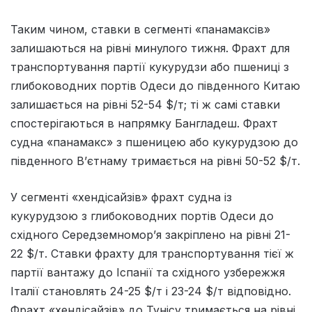
Таким чином, ставки в сегменті «панамаксів»
залишаються на рівні минулого тижня. Фрахт для
транспортування партії кукурудзи або пшениці з
глибоководних портів Одеси до південного Китаю
залишається на рівні 52-54 $/т; ті ж самі ставки
спостерігаються в напрямку Бангладеш. Фрахт
судна «панамакс» з пшеницею або кукурудзою до
південного В’єтнаму тримається на рівні 50-52 $/т.
У сегменті «хендісайзів» фрахт судна із
кукурудзою з глибоководних портів Одеси до
східного Середземномор’я закріплено на рівні 21-
22 $/т. Ставки фрахту для транспортування тієї ж
партії вантажу до Іспанії та східного узбережжя
Італії становлять 24-25 $/т і 23-24 $/т відповідно.
Фрахт «хендісайзів» до Тунісу тримається на рівні