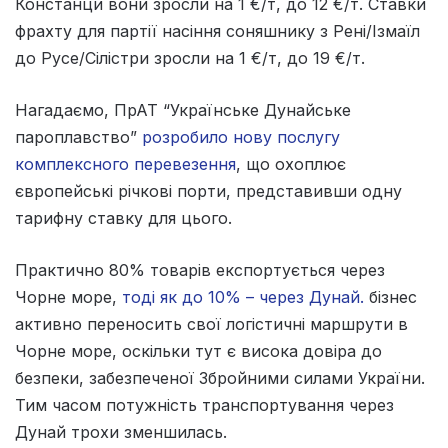
Констанци вони зросли на 1 €/т, до 12 €/т. Ставки
фрахту для партії насіння соняшнику з Рені/Ізмаїл
до Русе/Сілістри зросли на 1 €/т, до 19 €/т.
Нагадаємо, ПрАТ “Українське Дунайське
пароплавство”
розробило нову послугу
комплексного перевезення
, що охоплює
європейські річкові порти, представивши одну
тарифну ставку для цього.
Практично 80% товарів експортується через
Чорне море,
тоді як до 10% – через Дунай.
бізнес
активно переносить свої логістичні маршрути в
Чорне море, оскільки тут є висока довіра до
безпеки, забезпеченої Збройними силами України.
Тим часом потужність транспортування через
Дунай трохи зменшилась.