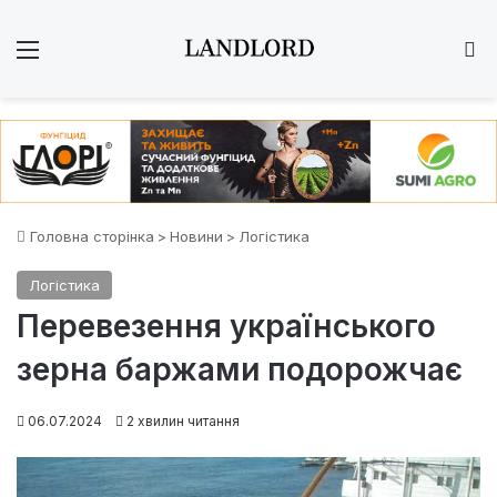
Меню
Ш
Головна сторінка
>
Новини
>
Логістика
Логістика
Перевезення українського
зерна баржами подорожчає
06.07.2024
2 хвилин читання