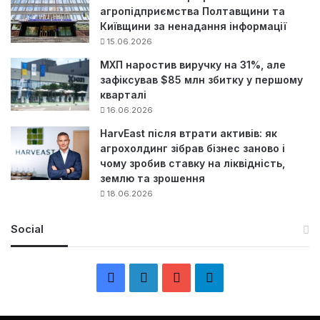
агропідприємства Полтавщини та
Київщини за ненадання інформації
15.06.2026
МХП наростив виручку на 31%, але
зафіксував $85 млн збитку у першому
кварталі
16.06.2026
HarvEast після втрати активів: як
агрохолдинг зібрав бізнес заново і
чому зробив ставку на ліквідність,
землю та зрошення
18.06.2026
Social
F
L
Y
Т
a
i
o
е