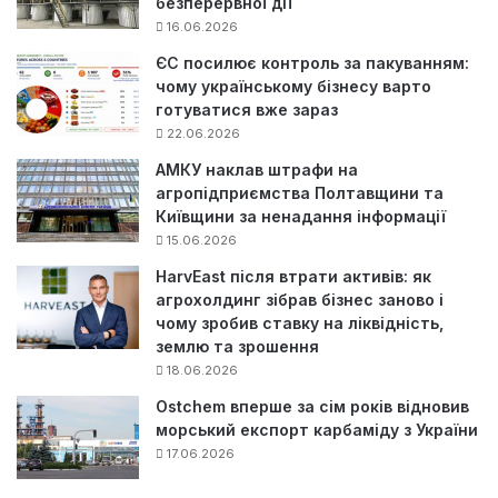
безперервної дії
16.06.2026
ЄС посилює контроль за пакуванням:
чому українському бізнесу варто
готуватися вже зараз
22.06.2026
АМКУ наклав штрафи на
агропідприємства Полтавщини та
Київщини за ненадання інформації
15.06.2026
HarvEast після втрати активів: як
агрохолдинг зібрав бізнес заново і
чому зробив ставку на ліквідність,
землю та зрошення
18.06.2026
Ostchem вперше за сім років відновив
морський експорт карбаміду з України
17.06.2026