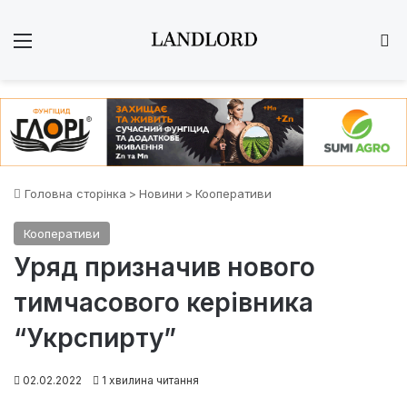
Меню
Ш
Головна сторінка
>
Новини
>
Кооперативи
Кооперативи
Уряд призначив нового
тимчасового керівника
“Укрспирту”
02.02.2022
1 хвилина читання