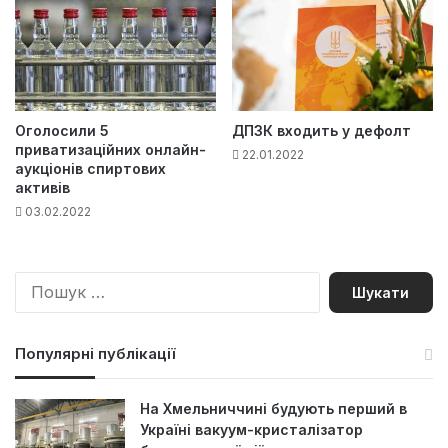
Оголосили 5
ДПЗК входить у дефолт
приватизаційних онлайн-
22.01.2022
аукціонів спиртових
активів
03.02.2022
П
о
ш
у
Популярні публікації
к
:
На Хмельниччині будують перший в
Україні вакуум-кристалізатор