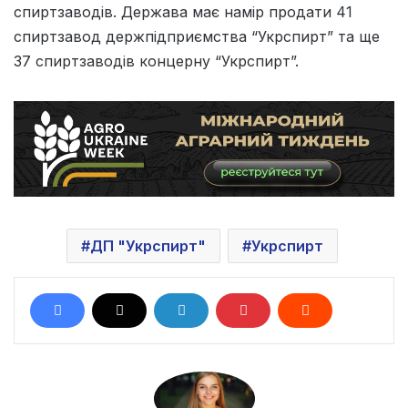
спиртзаводів. Держава має намір продати 41
спиртзавод держпідприємства “Укрспирт” та ще
37 спиртзаводів концерну “Укрспирт”.
ДП "Укрспирт"
Укрспирт