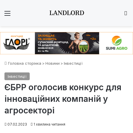
Меню
Ш
Головна сторінка
>
Новини
>
Інвестиції
Інвестиції
ЄБРР оголосив конкурс для
інноваційних компаній у
агросекторі
07.02.2023
1 хвилина читання