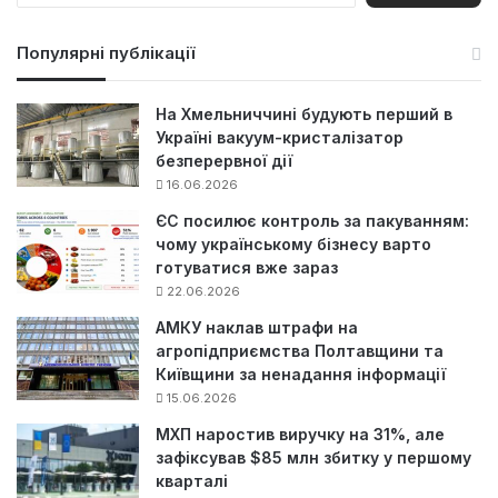
ш
у
Популярні публікації
к
:
На Хмельниччині будують перший в
Україні вакуум-кристалізатор
безперервної дії
16.06.2026
ЄС посилює контроль за пакуванням:
чому українському бізнесу варто
готуватися вже зараз
22.06.2026
АМКУ наклав штрафи на
агропідприємства Полтавщини та
Київщини за ненадання інформації
15.06.2026
МХП наростив виручку на 31%, але
зафіксував $85 млн збитку у першому
кварталі