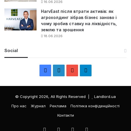
16.06.2026
HarvEast після втрати активів: як
агрохолдинг зібрав бізнес заново і
чому зробив ставку на ліквідність,
землю та зрошення
18.06.2026
Social
F
L
Y
Т
a
i
o
е
c
n
u
л
© Copyright 2026, All Rights Reserved |
Landlord.ua
e
k
T
е
Про нас
Журнал
Реклама
Політика конфіденційності
Контакти
b
e
u
г
o
d
b
р
Facebook
LinkedIn
YouTube
Телеграма