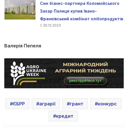
Син бізнес-партнера Коломойського
Захар Палиця купив Івано-
Франківський комбінат хлібопродуктів
30.12.2023
Валерія Пепеля
ЄБРР
аграрії
грант
конкурс
кредит