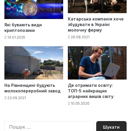
Катарська компанія хоче
збудувати в Україні
Які бувають види
молочну ферму
криптопозики
26.08.2021
14.01.2025
На Рівненщині будують
Де отримати освіту:
молокопереробний завод
ТОП-5 найкращих
аграрних вишів світу
23.09.2021
10.05.2020
П
о