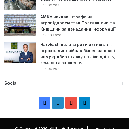
19.06.2026
АМКУ наклав штрафи на
агропідприємства Полтавщини та
Київщини за ненадання інформації
15.06.2026
HarvEast після втрати активів: як
агрохолдинг зібрав бізнес заново і
чому зробив ставку на ліквідність,
землю та зрошення
18.06.2026
Social
F
L
Y
Т
a
i
o
е
c
n
u
л
© Copyright 2026, All Rights Reserved |
Landlord.ua