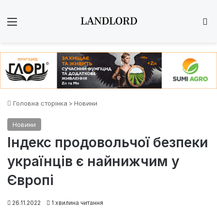
Меню
Ш
Головна сторінка
>
Новини
Новини
Індекс продовольчої безпеки
українців є найнижчим у
Європі
26.11.2022
1 хвилина читання