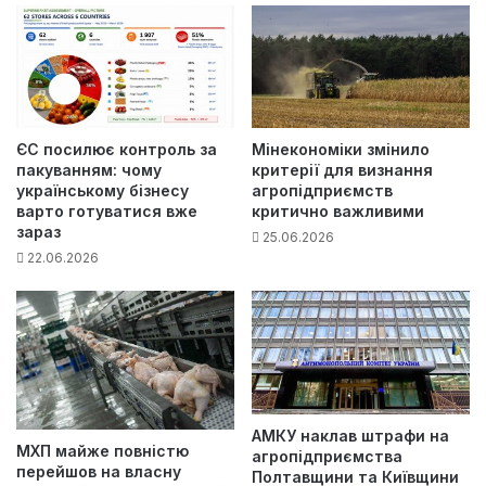
ЄС посилює контроль за
Мінекономіки змінило
пакуванням: чому
критерії для визнання
українському бізнесу
агропідприємств
варто готуватися вже
критично важливими
зараз
25.06.2026
22.06.2026
АМКУ наклав штрафи на
МХП майже повністю
агропідприємства
перейшов на власну
Полтавщини та Київщини