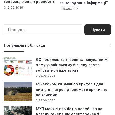
генерацію електроенергії
за ненадання інформації
19.06.2026
15.06.2026
П
о
ш
у
Популярні публікації
к
:
ЄС посилює контроль за пакуванням:
чому українському бізнесу варто
готуватися вже зараз
22.06.2026
Мінекономіки змінило критерії для
визнання агропідприємств критично
важливими
25.06.2026
МХП майже повністю перейшов на
власну генерацію електроенергії