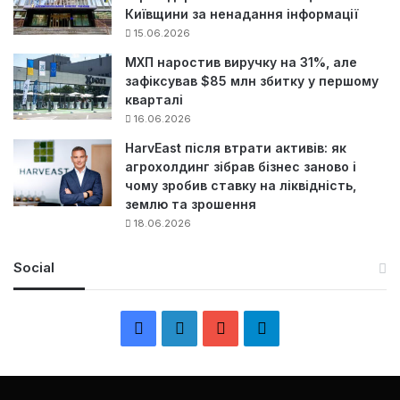
Київщини за ненадання інформації
15.06.2026
МХП наростив виручку на 31%, але
зафіксував $85 млн збитку у першому
кварталі
16.06.2026
HarvEast після втрати активів: як
агрохолдинг зібрав бізнес заново і
чому зробив ставку на ліквідність,
землю та зрошення
18.06.2026
Social
F
L
Y
Т
a
i
o
е
c
n
u
л