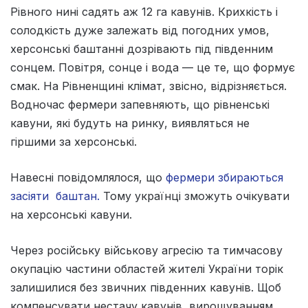
Рівного нині садять аж 12 га кавунів. Крихкість і
солодкість дуже залежать від погодних умов,
херсонські баштанні дозрівають під південним
сонцем. Повітря, сонце і вода — це те, що формує
смак. На Рівненщині клімат, звісно, відрізняється.
Водночас фермери запевняють, що рівненські
кавуни, які будуть на ринку, виявляться не
гіршими за херсонські.
Навесні повідомлялося, що
фермери збираються
засіяти баштан.
Тому українці зможуть очікувати
на херсонські кавуни.
Через російську військову агресію та тимчасову
окупацію частини областей жителі України торік
залишилися без звичних південних кавунів. Щоб
компенсувати нестачу кавунів, вирощуванням