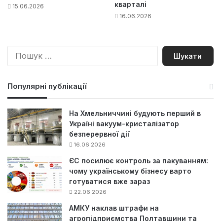
кварталі
15.06.2026
16.06.2026
П
о
ш
у
Популярні публікації
к
:
На Хмельниччині будують перший в
Україні вакуум-кристалізатор
безперервної дії
16.06.2026
ЄС посилює контроль за пакуванням:
чому українському бізнесу варто
готуватися вже зараз
22.06.2026
АМКУ наклав штрафи на
агропідприємства Полтавщини та