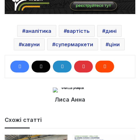
аналітика
вартість
дині
кавуни
супермаркети
ціни
Лиса Анна
Схожі статті