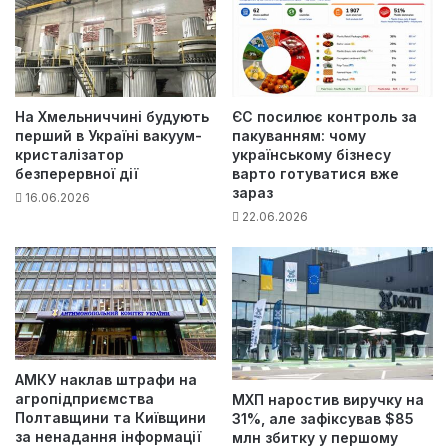
На Хмельниччині будують
ЄС посилює контроль за
перший в Україні вакуум-
пакуванням: чому
кристалізатор
українському бізнесу
безперервної дії
варто готуватися вже
зараз
16.06.2026
22.06.2026
АМКУ наклав штрафи на
агропідприємства
МХП наростив виручку на
Полтавщини та Київщини
31%, але зафіксував $85
за ненадання інформації
млн збитку у першому