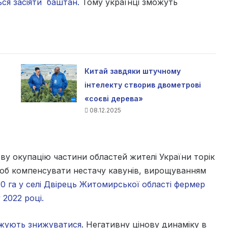
ся засіяти баштан.
Тому українці зможуть
Китай завдяки штучному
інтелекту створив двометрові
«соєві дерева»
08.12.2025
ову окупацію частини областей жителі України торік
Щоб компенсувати нестачу кавунів, вирощуванням
30 га у селі Двірець Житомирської області фермер
 2022 році.
жують знижуватися
. Негативну цінову динаміку в