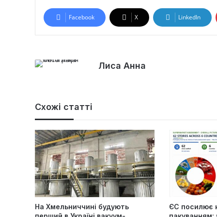
Facebook
X
LinkedIn
Лиса Анна
Схожі статті
На Хмельниччині будують
ЄС посилює 
перший в Україні вакуум-
пакуванням: 