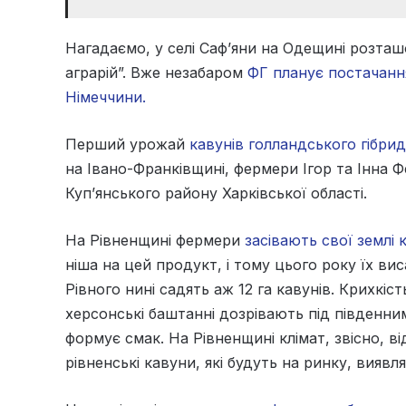
Нагадаємо, у селі Саф’яни на Одещині розт
аграрій”. Вже незабаром
ФГ планує постачання
Німеччини.
Перший урожай
кавунів голландського гібри
на Івано-Франківщині, фермери Ігор та Інна Ф
Куп’янського району Харківської області.
На Рівненщині фермери
засівають свої землі 
ніша на цей продукт, і тому цього року їх ви
Рівного нині садять аж 12 га кавунів. Крихкіс
херсонські баштанні дозрівають під південни
формує смак. На Рівненщині клімат, звісно, 
рівненські кавуни, які будуть на ринку, виявл