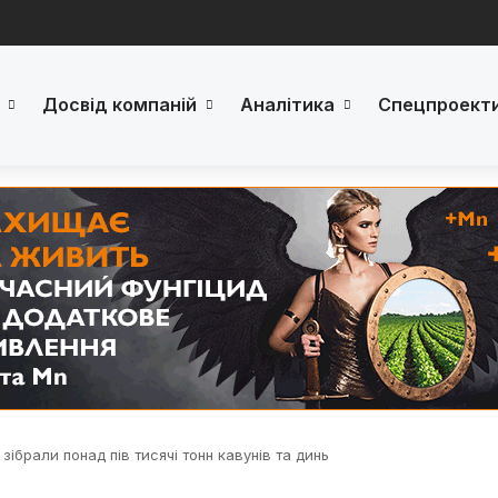
Досвід компаній
Аналітика
Спецпроект
зібрали понад пів тисячі тонн кавунів та динь