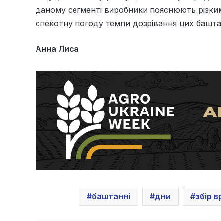
даному сегменті виробники пояснюють різким
спекотну погоду темпи дозрівання цих башта
Анна Лиса
баштанні
дни
збір 