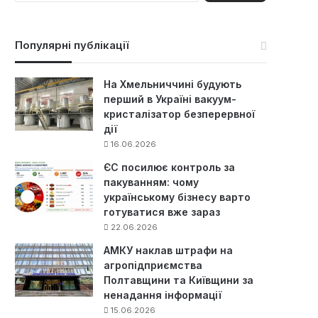
ш
у
к
Популярні публікації
:
На Хмельниччині будують
перший в Україні вакуум-
кристалізатор безперервної
дії
16.06.2026
ЄС посилює контроль за
пакуванням: чому
українському бізнесу варто
готуватися вже зараз
22.06.2026
АМКУ наклав штрафи на
агропідприємства
Полтавщини та Київщини за
ненадання інформації
15.06.2026