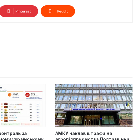
Pinterest
Reddit
контроль за
АМКУ наклав штрафи на
чому українському
агропідприємства Полтавщини