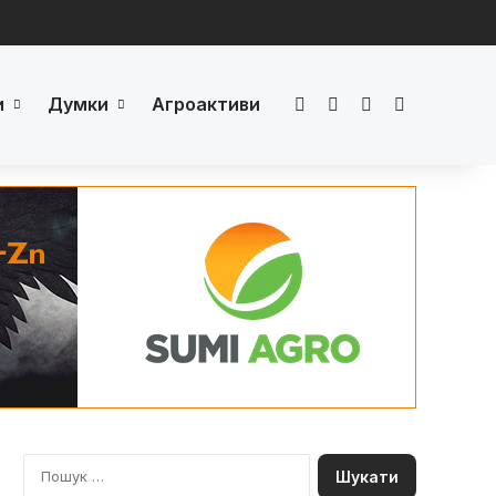
и
Думки
Агроактиви
Facebook
LinkedIn
YouTube
Телеграм
П
о