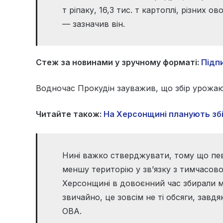
т ріпаку, 16,3 тис. т картоплі, різних ов
— зазначив він.
Стеж за новинами у зручному форматі:
Підпи
Водночас Прокудін зауважив, що збір урожаю
Читайте також:
На Херсонщині планують збіл
Нині важко стверджувати, тому що певн
меншу територію у зв’язку з тимчасово
Херсонщині в довоєнний час збирали мі
звичайно, це зовсім не ті обсяги, завд
ОВА.