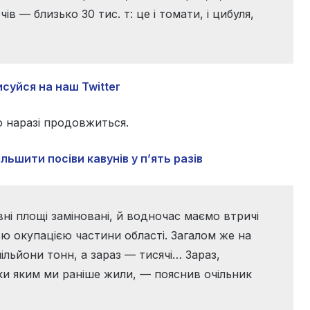
очів — близько 30 тис. т: це і томати, і цибуля,
суйся на наш Twitter
 наразі продовжиться.
ьшити посіви кавунів у п’ять разів
і площі заміновані, й водночас маємо втричі
ю окупацією частини області. Загалом же на
льйони тонн, а зараз — тисячі… Зараз,
яки яким ми раніше жили, — пояснив очільник