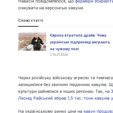
Навесні повідомлялося, що
фермери збирають
очікувати на херсонські кавуни.
Схожі статті
Європа втратила драйв. Чому
українські підприємці виграють
на чужому полі
14.01.2026
Через російську військову агресію та тимчас
залишилися без звичних південних кавунів. 
культури зайнялися в інших регіонах. Так,
на 
Леонід Райський зібрав 1,5 тис. тонн кавунів у
На українському ринку ціни на
кавун продов