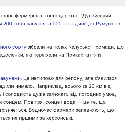
ашоване фермерське господарство “Дунайський
 200 тонн кавунів та 100 тонн динь до Румунії та
дного сорту
зібрали на полях Калуської громади, що
едосієнки, які переїхали на Прикарпаття із
кавунами.
Це нетипово для регіону, але з’явилася
садили чимало. Наприклад, всього за 20 км від
ть і солодкість дуже залежать від погодних умов,
м сонцем. Повітря, сонце і вода — це те, що
відрізняється. Водночас фермери запевняють, що
яться не гіршими за херсонські.