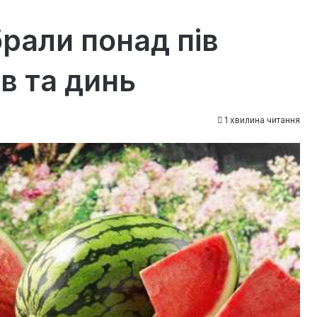
рали понад пів
ів та динь
1 хвилина читання