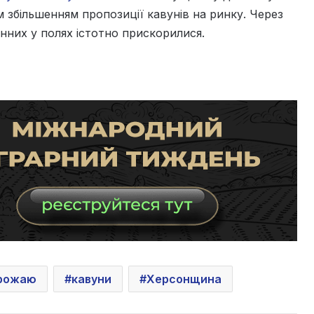
 збільшенням пропозиції кавунів на ринку. Через
нних у полях істотно прискорилися.
врожаю
кавуни
Херсонщина