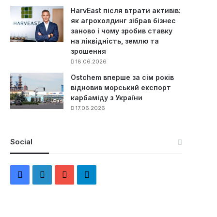
HarvEast після втрати активів:
як агрохолдинг зібрав бізнес
заново і чому зробив ставку
на ліквідність, землю та
зрошення
18.06.2026
Ostchem вперше за сім років
відновив морський експорт
карбаміду з України
17.06.2026
Social
F
L
Y
Т
a
i
o
е
c
n
u
л