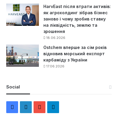
HarvEast після втрати активів:
як агрохолдинг зібрав бізнес
заново і чому зробив ставку
на ліквідність, землю та
зрошення
18.06.2026
Ostchem вперше за сім років
відновив морський експорт
карбаміду з України
17.06.2026
Social
F
L
Y
Т
a
i
o
е
c
n
u
л