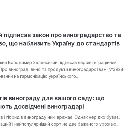
 підписав закон про виноградарство та
о, що наблизить Україну до стандартів
їни Володимир Зеленський підписав євроінтеграційний
«Про виноград, вино та продукти виноградарства» (№3928-
ований на гармонізацію українського…
тів винограду для вашого саду: що
ють досвідчені виноградарі
в і гібридів винограду нині вражає. Однак нерідко буває,
ращий і найпопулярніший сорт не дає бажаного урожаю.…