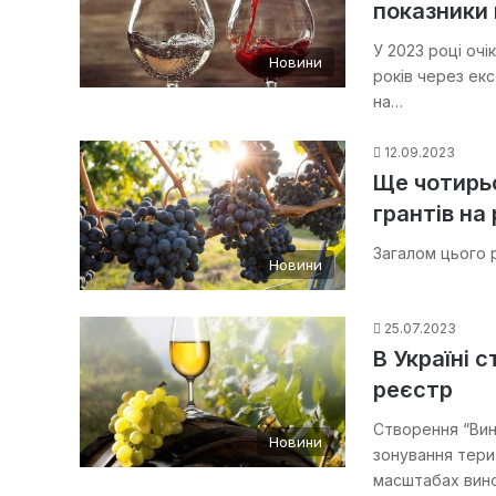
показники 
У 2023 році оч
Новини
років через ек
на…
12.09.2023
Ще чотирь
грантів на
Загалом цього 
Новини
25.07.2023
В Україні 
реєстр
Створення “Вин
Новини
зонування тери
масштабах вино