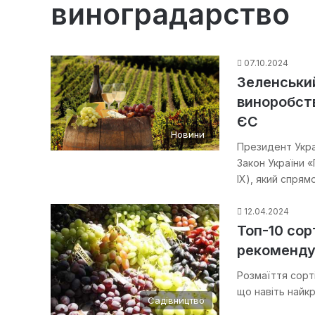
виноградарство
07.10.2024
Зеленський
виноробств
ЄС
Новини
Президент Укра
Закон України 
IX), який спрям
12.04.2024
Топ-10 сор
рекоменду
Розмаїття сорті
що навіть найк
Садівництво