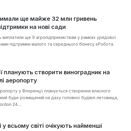
римали ще майже 32 млн гривень
підтримки на нові сади
нь виплатили ще 9 агропідприємствам у рамках урядової
рами підтримки малого та середнього бізнесу єРобота.
ї планують створити виноградник на
лі аеропорту
еропорту у Флоренції планується створення власного
який буде розміщений на даху головної будівлі летовища,
ordon 24.…
і у всьому світі очікують найменші