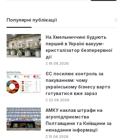
ш
у
к
Популярні публікації
:
На Хмельниччині будують
перший в Україні вакуум-
кристалізатор безперервної
дії
16.06.2026
ЄС посилює контроль за
пакуванням: чому
українському бізнесу варто
готуватися вже зараз
22.06.2026
АМКУ наклав штрафи на
агропідприємства
Полтавщини та Київщини за
ненадання інформації
15.06.2026