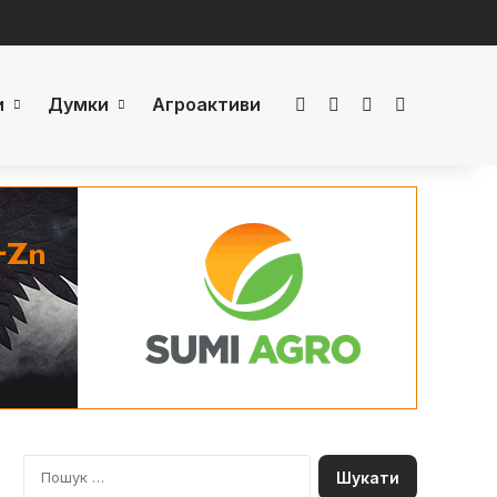
и
Думки
Агроактиви
Facebook
LinkedIn
YouTube
Телеграм
П
о