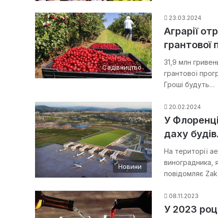
23.03.2024
Аграрії от
грантової 
31,9 млн гриве
Садівництво
грантової прог
Гроші будуть…
20.02.2024
У Флоренці
даху будів
На території а
виноградника, 
Новини
повідомляє Zak
08.11.2023
У 2023 роц