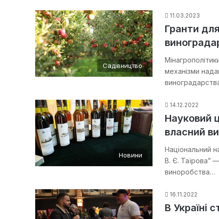
11.03.2023
Гранти для
виноградар
Мінагрополітик
Садівництво
механізми надан
виноградарства
14.12.2022
Науковий ц
власний в
Національний н
Новини
В. Є. Таїрова” 
виноробства…
16.11.2022
В Україні 