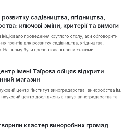
 розвитку садівництва, ягідництва,
ства: ключові зміни, критерії та вимоги
и ініціювало проведення круглого столу, аби обговорити
ня грантів для розвитку садівництва, ягідництва,
. На ньому були презентовані нові механізми…
ентр імені Таїрова обіцяє відкрити
инний магазин
ауковий центр “Інститут виноградарства і виноробства ім.
— науковий центр досліджень в галузі виноградарства та
створили кластер виноробних громад