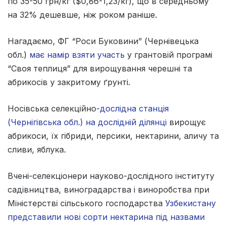
по 35-50 грн/кг ($0,86-1,23/кг), що в середньому
на 32% дешевше, ніж роком раніше.
Нагадаємо, ФГ “Роси Буковини” (Чернівецька
обл.)
має намір взяти участь
у грантовій програмі
“Своя теплиця” для вирощування черешні та
абрикосів у закритому ґрунті.
Носівська селекційно
-дослідна станція
(Чернігівська обл.) на дослідній ділянці
вирощує
абрикоси, їх гібриди, персики, нектарини, аличу та
сливи, яблука.
Вчені-селекціонери науково-дослідного інституту
садівництва, виноградарства і виноробства при
Міністерстві сільського господарства
Узбекистану
представили нові сорти нектарина під назвами