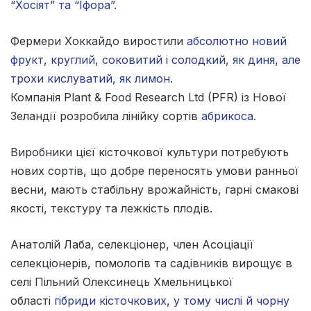
“Хосіят” та “Іфора”.
Фермери Хоккайдо виростили
абсолютно новий
фрукт, круглий, соковитий і солодкий, як диня, але
трохи кислуватий, як лимон.
Компанія Plant & Food Research Ltd (PFR) із Нової
Зеландії розробила лінійку сортів
абрикоса.
Виробники цієї кісточкової культури потребують
нових сортів, що добре переносять умови ранньої
весни, мають стабільну врожайність, гарні смакові
якості, текстуру та лежкість плодів.
Анатолій Лаба, селекціонер, член Асоціації
селекціонерів, помологів та садівників вирощує в
селі Пільний Олексинець Хмельницької
області
гібриди кісточкових, у тому числі й чорну