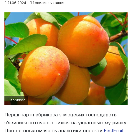
21.06.2024
1 хвилина читання
абрикос
Перші партії абрикоса з місцевих господарств
з’явилися поточного тижня на українському ринку.
Про це повідомляють аналітики проєкту
EastFruit
.