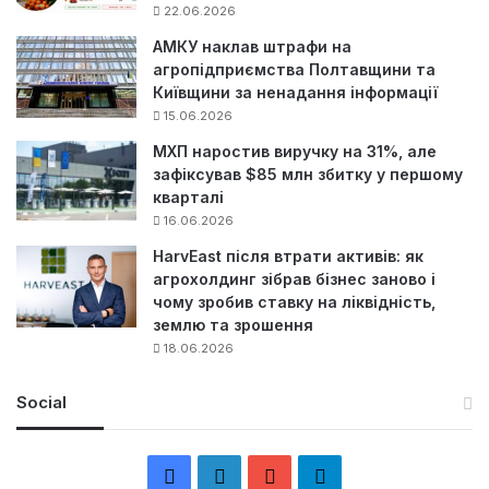
22.06.2026
АМКУ наклав штрафи на
агропідприємства Полтавщини та
Київщини за ненадання інформації
15.06.2026
МХП наростив виручку на 31%, але
зафіксував $85 млн збитку у першому
кварталі
16.06.2026
HarvEast після втрати активів: як
агрохолдинг зібрав бізнес заново і
чому зробив ставку на ліквідність,
землю та зрошення
18.06.2026
Social
F
L
Y
Т