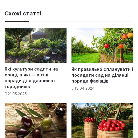
Схожі статті
Які культури садити на
Як правильно спланувати і
сонці, а які — в тіні:
посадити сад на ділянці:
поради для дачників і
поради фахівців
городників
13.04.2024
21.05.2025