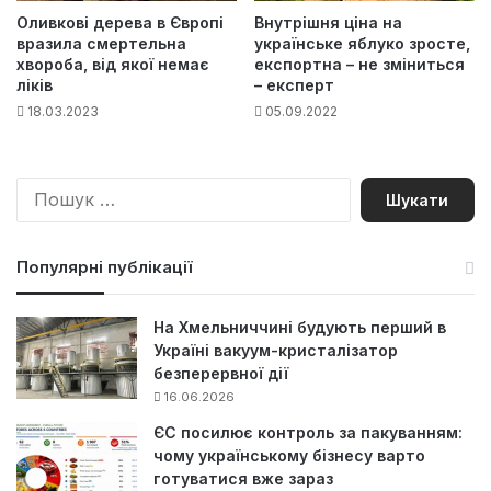
Оливкові дерева в Європі
Внутрішня ціна на
вразила смертельна
українське яблуко зросте,
хвороба, від якої немає
експортна – не зміниться
ліків
– експерт
18.03.2023
05.09.2022
П
о
ш
у
Популярні публікації
к
:
На Хмельниччині будують перший в
Україні вакуум-кристалізатор
безперервної дії
16.06.2026
ЄС посилює контроль за пакуванням:
чому українському бізнесу варто
готуватися вже зараз