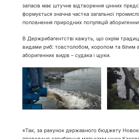
запасів має штучне відтворення цінних предс
формується значна частка загальної промисло
поповнення природних популяцій аборигенних 
В Держрибагентстві кажуть, що окрім тради
видами риб: товстолобом, коропом та білим а
аборигенних видів – судака і щуки.
«Так, за рахунок державного бюджету Ново
проведено зариблення мальками щуки Каховсь