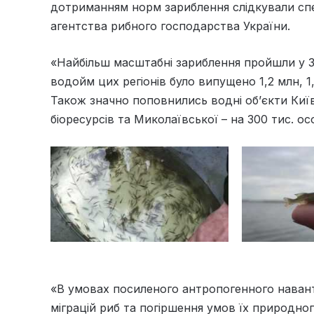
дотриманням норм зариблення слідкували спе
агентства рибного господарства України.
«Найбільш масштабні зариблення пройшли у За
водойм цих регіонів було випущено 1,2 млн, 1,
Також значно поповнились водні об’єкти Київ
біоресурсів та Миколаївської – на 300 тис. ос
«В умовах посиленого антропогенного наван
міграцій риб та погіршення умов їх природно