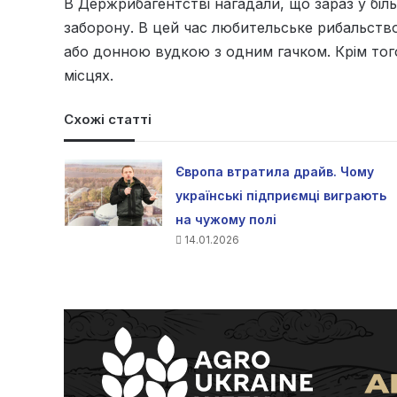
В Держрибагентстві нагадали, що зараз у бі
заборону. В цей час любительське рибальств
або донною вудкою з одним гачком. Крім того
місцях.
Схожі статті
Європа втратила драйв. Чому
українські підприємці виграють
на чужому полі
14.01.2026