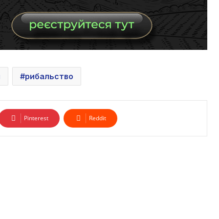
я
рибальство
Pinterest
Reddit