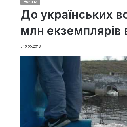
Новини
До українських в
млн екземплярів 
16.05.2018