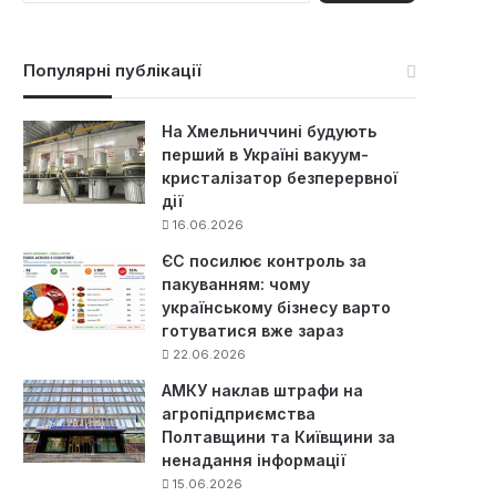
ш
у
к
Популярні публікації
:
На Хмельниччині будують
перший в Україні вакуум-
кристалізатор безперервної
дії
16.06.2026
ЄС посилює контроль за
пакуванням: чому
українському бізнесу варто
готуватися вже зараз
22.06.2026
АМКУ наклав штрафи на
агропідприємства
Полтавщини та Київщини за
ненадання інформації
15.06.2026