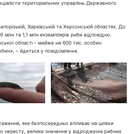
ціалісти територіальних управлінь Державного
порізькій, Харківській та Херсонській областях. До
6 млн та 1,1 млн екземплярів риби відповідно.
ської області – майже на 600 тис. особин
обин», – йдеться у повідомленні.
таження, яке безпосередньо впливає на шляхи
го нересту, велике значення у відродженні рибних