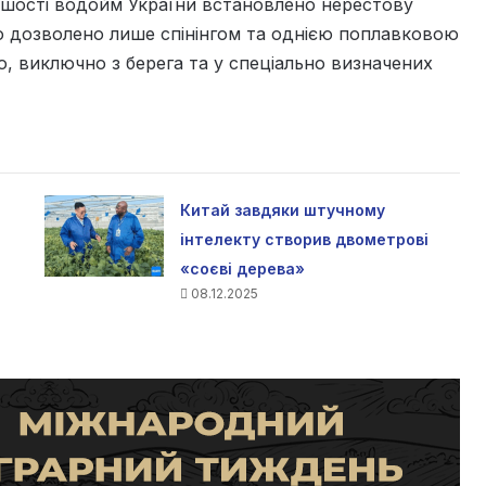
льшості водойм України встановлено нерестову
о дозволено лише спінінгом та однією поплавковою
, виключно з берега та у спеціально визначених
Китай завдяки штучному
інтелекту створив двометрові
«соєві дерева»
08.12.2025