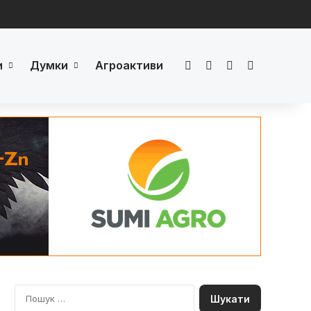
и
Думки
Агроактиви
Facebook
LinkedIn
YouTube
Телеграм
П
о