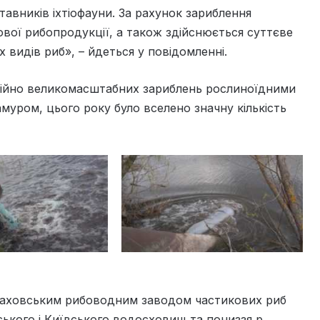
тавників іхтіофауни. За рахунок зариблення
вої рибопродукції, а також здійснюється суттєве
видів риб», – йдеться у повідомленні.
ційно великомасштабних зариблень рослиноїдними
муром, цього року було вселено значну кількість
каховським рибоводним заводом частикових риб
кого і Київського водосховищ та пониззя р.