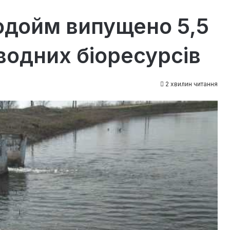
одойм випущено 5,5
водних біоресурсів
2 хвилин читання