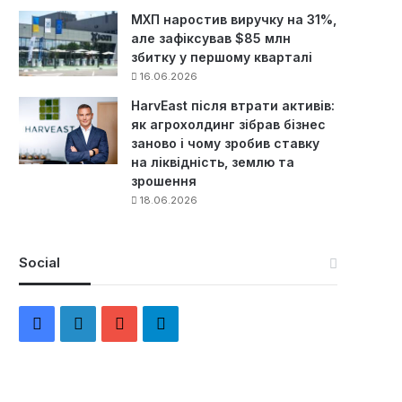
МХП наростив виручку на 31%,
але зафіксував $85 млн
збитку у першому кварталі
16.06.2026
HarvEast після втрати активів:
як агрохолдинг зібрав бізнес
заново і чому зробив ставку
на ліквідність, землю та
зрошення
18.06.2026
Social
F
L
Y
Т
a
i
o
е
c
n
u
л