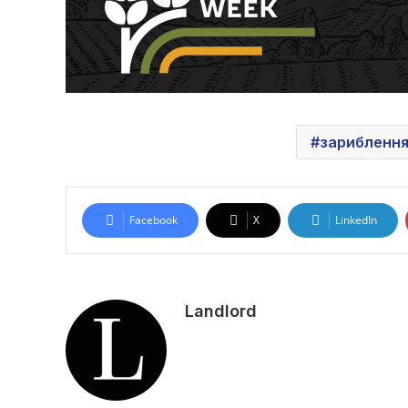
зарибленн
Facebook
X
LinkedIn
Landlord