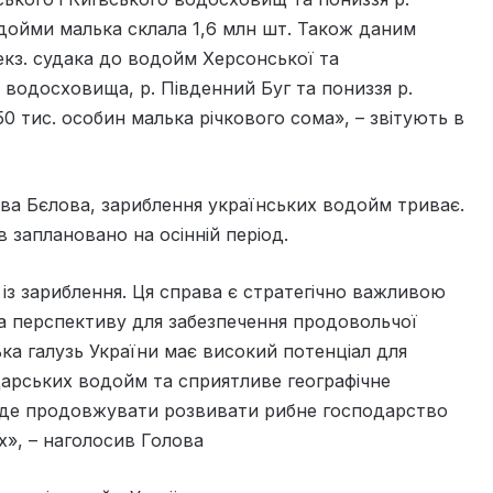
водойми малька склала 1,6 млн шт. Також даним
екз. судака до водойм Херсонської та
 водосховища, р. Південний Буг та пониззя р.
50 тис. особин малька річкового сома», – звітують в
ва Бєлова, зариблення українських водойм триває.
в заплановано на осінній період.
із зариблення. Ця справа є стратегічно важливою
а перспективу для забезпечення продовольчої
ка галузь України має високий потенціал для
арських водойм та сприятливе географічне
уде продовжувати розвивати рибне господарство
х», – наголосив Голова