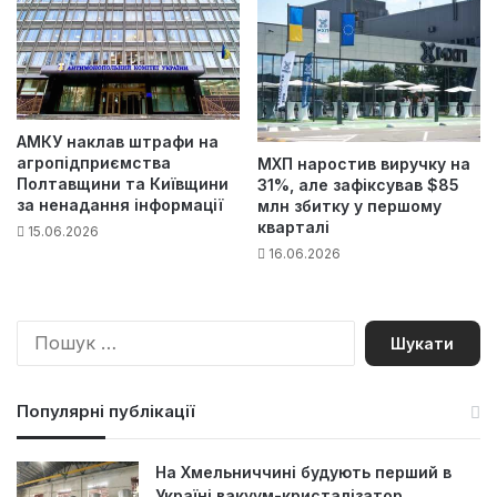
АМКУ наклав штрафи на
агропідприємства
МХП наростив виручку на
Полтавщини та Київщини
31%, але зафіксував $85
за ненадання інформації
млн збитку у першому
кварталі
15.06.2026
16.06.2026
П
о
ш
у
Популярні публікації
к
:
На Хмельниччині будують перший в
Україні вакуум-кристалізатор