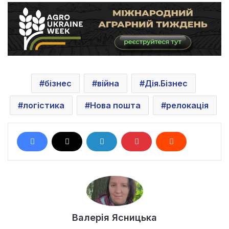
бізнес
війна
Дія.Бізнес
логістика
Нова пошта
релокація
Валерія Ясницька