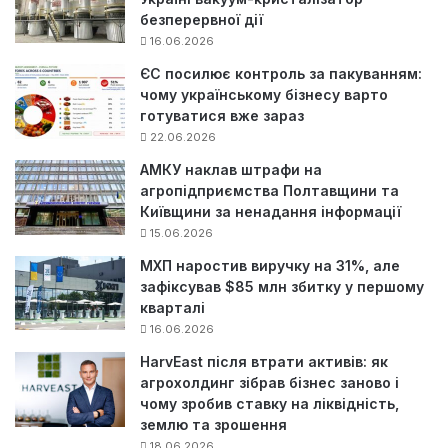
безперервної дії
16.06.2026
ЄС посилює контроль за пакуванням:
чому українському бізнесу варто
готуватися вже зараз
22.06.2026
АМКУ наклав штрафи на
агропідприємства Полтавщини та
Київщини за ненадання інформації
15.06.2026
МХП наростив виручку на 31%, але
зафіксував $85 млн збитку у першому
кварталі
16.06.2026
HarvEast після втрати активів: як
агрохолдинг зібрав бізнес заново і
чому зробив ставку на ліквідність,
землю та зрошення
18.06.2026