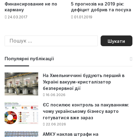
Финансирование не по
5 прогнозів на 2019 рік:
карману
дефіцит добрив та посуха
24.03.2017
01.01.2019
П
о
ш
у
Популярні публікації
к
:
На Хмельниччині будують перший в
Україні вакуум-кристалізатор
безперервної дії
16.06.2026
ЄС посилює контроль за пакуванням:
чому українському бізнесу варто
готуватися вже зараз
22.06.2026
АМКУ наклав штрафи на