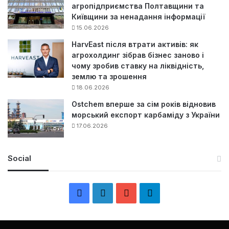
агропідприємства Полтавщини та
Київщини за ненадання інформації
15.06.2026
HarvEast після втрати активів: як
агрохолдинг зібрав бізнес заново і
чому зробив ставку на ліквідність,
землю та зрошення
18.06.2026
Ostchem вперше за сім років відновив
морський експорт карбаміду з України
17.06.2026
Social
F
L
Y
Т
a
i
o
е