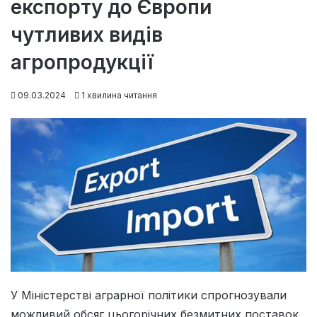
експорту до Європи
чутливих видів
агропродукції
09.03.2024
1 хвилина читання
У Міністерстві аграрної політики спрогнозували
можливий обсяг цьогорічних безмитних поставок