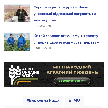
Європа втратила драйв. Чому
українські підприємці виграють на
чужому полі
14.01.2026
Китай завдяки штучному інтелекту
створив двометрові «соєві дерева»
08.12.2025
Верховна Рада
ГМО