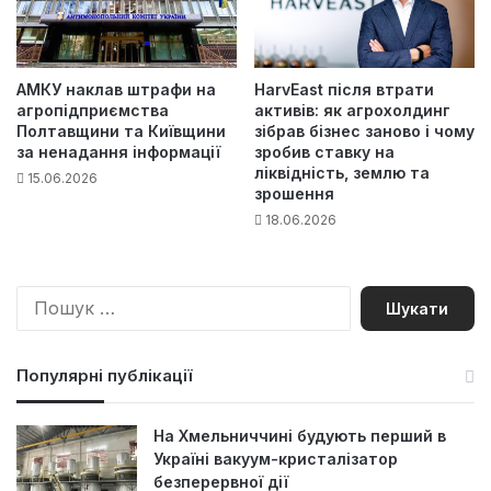
АМКУ наклав штрафи на
HarvEast після втрати
агропідприємства
активів: як агрохолдинг
Полтавщини та Київщини
зібрав бізнес заново і чому
за ненадання інформації
зробив ставку на
ліквідність, землю та
15.06.2026
зрошення
18.06.2026
П
о
ш
у
Популярні публікації
к
:
На Хмельниччині будують перший в
Україні вакуум-кристалізатор
безперервної дії