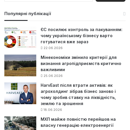
ш
у
Популярні публікації
к
:
ЄС посилює контроль за пакуванням:
чому українському бізнесу варто
готуватися вже зараз
22.06.2026
Мінекономіки змінило критерії для
визнання агропідприємств критично
важливими
25.06.2026
HarvEast після втрати активів: як
агрохолдинг зібрав бізнес заново і
чому зробив ставку на ліквідність,
землю та зрошення
18.06.2026
МХП майже повністю перейшов на
власну генерацію електроенергії