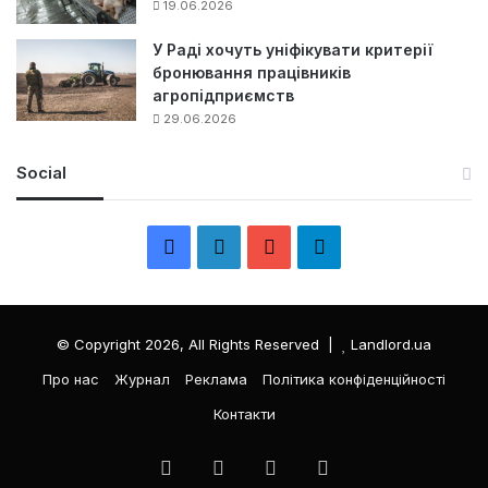
19.06.2026
У Раді хочуть уніфікувати критерії
бронювання працівників
агропідприємств
29.06.2026
Social
F
L
Y
Т
a
i
o
е
c
n
u
л
© Copyright 2026, All Rights Reserved |
Landlord.ua
e
k
T
е
Про нас
Журнал
Реклама
Політика конфіденційності
Контакти
b
e
u
г
o
d
b
р
Facebook
LinkedIn
YouTube
Телеграма