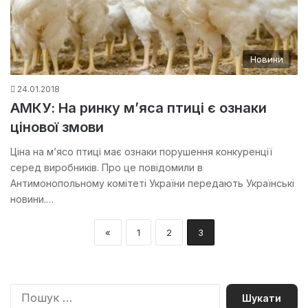
Новини
24.01.2018
АМКУ: На ринку м’яса птиці є ознаки
цінової змови
Ціна на м’ясо птиці має ознаки порушення конкуренції
серед виробників. Про це повідомили в
Антимонопольному комітеті України передають Українські
новини.…
«
1
2
3
П
о