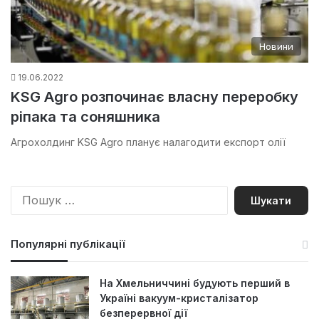
Новини
19.06.2022
KSG Agro розпочинає власну переробку
ріпака та соняшника
Агрохолдинг KSG Agro планує налагодити експорт олії
П
о
ш
у
Популярні публікації
к
:
На Хмельниччині будують перший в
Україні вакуум-кристалізатор
безперервної дії