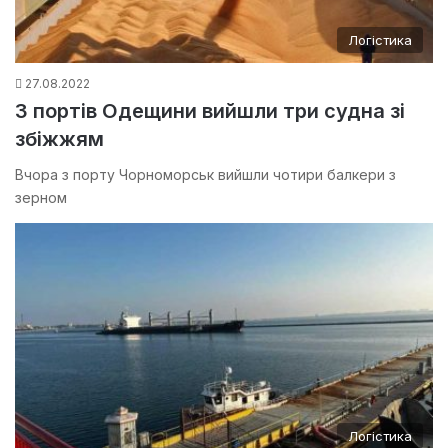
Логістика
27.08.2022
З портів Одещини вийшли три судна зі
збіжжям
Вчора з порту Чорноморськ вийшли чотири балкери з
зерном
Логістика