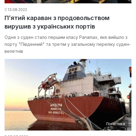
13.08.2022
П’ятий караван з продовольством
вирушив з українських портів
Одне з суден стало першим класу Panamax, яке вийшло з
порту "Південний" та третім у загальному переліку суден-
велетнів
Логістика