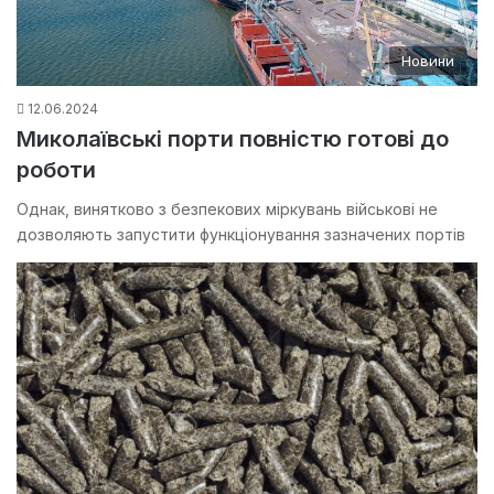
Новини
12.06.2024
Миколаївські порти повністю готові до
роботи
Однак, винятково з безпекових міркувань військові не
дозволяють запустити функціонування зазначених портів