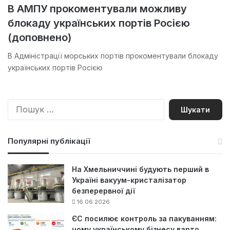
В АМПУ прокоментували можливу
блокаду українських портів Росією
(доповнено)
В Адміністрації морських портів прокоментували блокаду
українських портів Росією
П
о
ш
у
Популярні публікації
к
:
На Хмельниччині будують перший в
Україні вакуум-кристалізатор
безперервної дії
16.06.2026
ЄС посилює контроль за пакуванням:
чому українському бізнесу варто