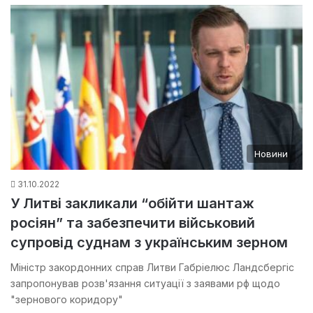
Новини
31.10.2022
У Литві закликали “обійти шантаж
росіян” та забезпечити військовий
супровід суднам з українським зерном
Міністр закордонних справ Литви Габріелюс Ландсбергіс
запропонував розв'язання ситуації з заявами рф щодо
"зернового коридору"