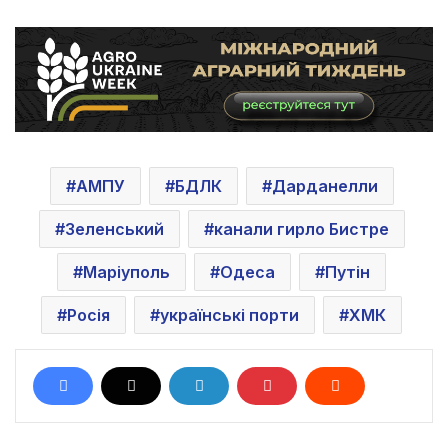
АМПУ
БДЛК
Дарданелли
Зеленський
канали гирло Бистре
Маріуполь
Одеса
Путін
Росія
українські порти
ХМК