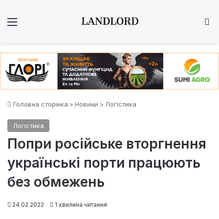
Меню
Ш
Головна сторінка
>
Новини
>
Логістика
Логістика
Попри російське вторгнення
українські порти працюють
без обмежень
24.02.2022
1 хвилина читання