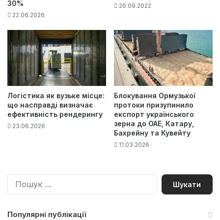
30%
26.09.2022
22.06.2026
Логістика як вузьке місце:
Блокування Ормузької
що насправді визначає
протоки призупинило
ефективність рендерингу
експорт українського
зерна до ОАЕ, Катару,
23.06.2026
Бахрейну та Кувейту
11.03.2026
П
о
ш
у
Популярні публікації