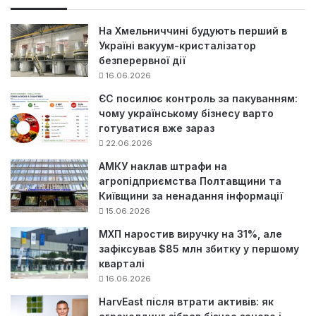
к
:
На Хмельниччині будують перший в
Україні вакуум-кристалізатор
безперервної дії
16.06.2026
ЄС посилює контроль за пакуванням:
чому українському бізнесу варто
готуватися вже зараз
22.06.2026
АМКУ наклав штрафи на
агропідприємства Полтавщини та
Київщини за ненадання інформації
15.06.2026
МХП наростив виручку на 31%, але
зафіксував $85 млн збитку у першому
кварталі
16.06.2026
HarvEast після втрати активів: як