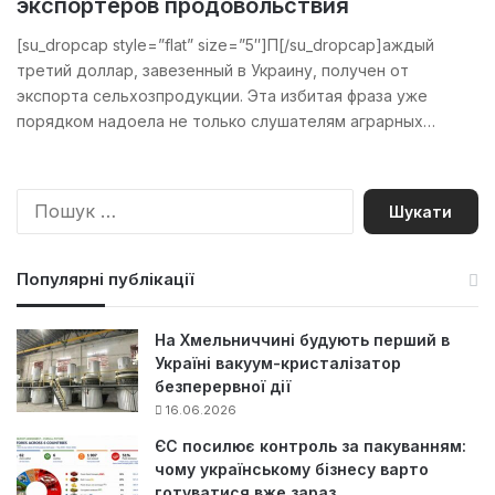
экспортеров продовольствия
[su_dropcap style=”flat” size=”5″]П[/su_dropcap]аждый
третий доллар, завезенный в Украину, получен от
экспорта сельхозпродукции. Эта избитая фраза уже
порядком надоела не только слушателям аграрных…
П
о
ш
у
Популярні публікації
к
:
На Хмельниччині будують перший в
Україні вакуум-кристалізатор
безперервної дії
16.06.2026
ЄС посилює контроль за пакуванням:
чому українському бізнесу варто
готуватися вже зараз