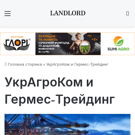
Меню
Ш
Головна сторінка
>
УкрАгроКом и Гермес‑Трейдинг
УкрАгроКом и
Гермес‑Трейдинг