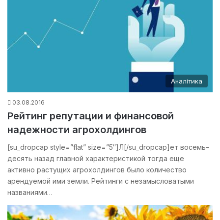
Аналітика
03.08.2016
Рейтинг репутации и финансовой
надежности агрохолдингов
[su_dropcap style=”flat” size=”5″]Л[/su_dropcap]ет восемь–
десять назад главной характеристикой тогда еще
активно растущих агрохолдингов было количество
арендуемой ими земли. Рейтинги с незамысловатыми
названиями…