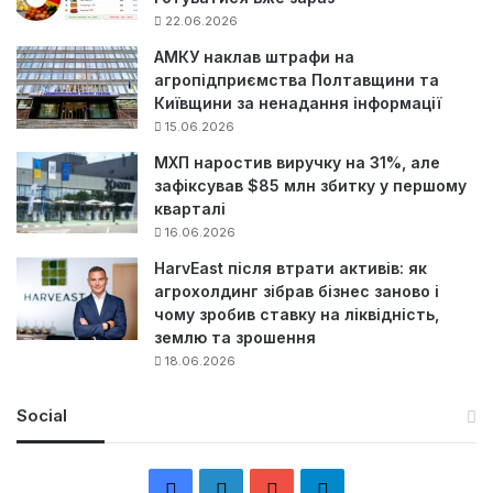
22.06.2026
АМКУ наклав штрафи на
агропідприємства Полтавщини та
Київщини за ненадання інформації
15.06.2026
МХП наростив виручку на 31%, але
зафіксував $85 млн збитку у першому
кварталі
16.06.2026
HarvEast після втрати активів: як
агрохолдинг зібрав бізнес заново і
чому зробив ставку на ліквідність,
землю та зрошення
18.06.2026
Social
F
L
Y
Т