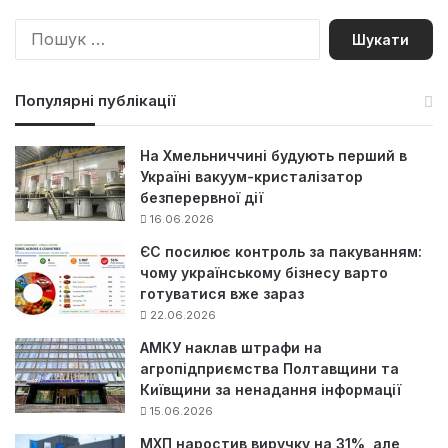
П
о
ш
у
Популярні публікації
к
:
На Хмельниччині будують перший в
Україні вакуум-кристалізатор
безперервної дії
16.06.2026
ЄС посилює контроль за пакуванням:
чому українському бізнесу варто
готуватися вже зараз
22.06.2026
АМКУ наклав штрафи на
агропідприємства Полтавщини та
Київщини за ненадання інформації
15.06.2026
МХП наростив виручку на 31%, але