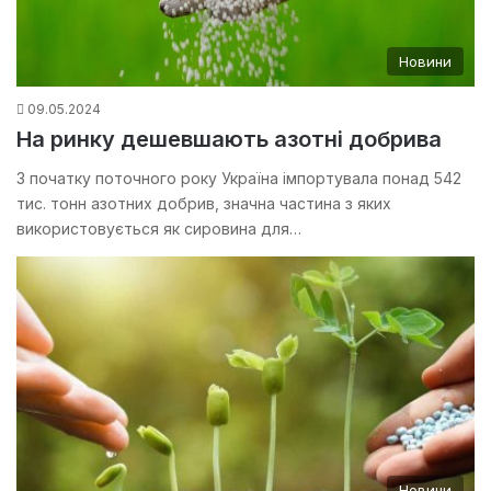
Новини
09.05.2024
На ринку дешевшають азотні добрива
З початку поточного року Україна імпортувала понад 542
тис. тонн азотних добрив, значна частина з яких
використовується як сировина для…
Новини