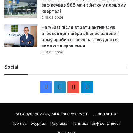
зафіксував $85 млн збитку у першому
кварталі
16.06.2026
HarvEast після втрати активів: як
агрохолдинг зібрав бізнес заново і
чому зробив ставку на ліквідність,
землю та зрошення
18.06.2026
Social
F
L
Y
Т
a
i
o
е
c
n
u
л
© Copyright 2026, All Rights Reserved |
Landlord.ua
e
k
T
е
Про нас
Журнал
Реклама
Політика конфіденційності
Контакти