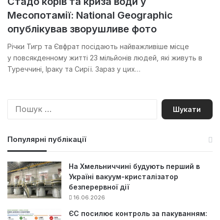
Стадо корів та криза води у
Месопотамії: National Geographic
опублікував зворушливе фото
Річки Тигр та Євфрат посідають найважливіше місце
у повсякденному житті 23 мільйонів людей, які живуть в
Туреччині, Іраку та Сирії. Зараз у цих…
П
о
ш
у
Популярні публікації
к
:
На Хмельниччині будують перший в
Україні вакуум-кристалізатор
безперервної дії
16.06.2026
ЄС посилює контроль за пакуванням: