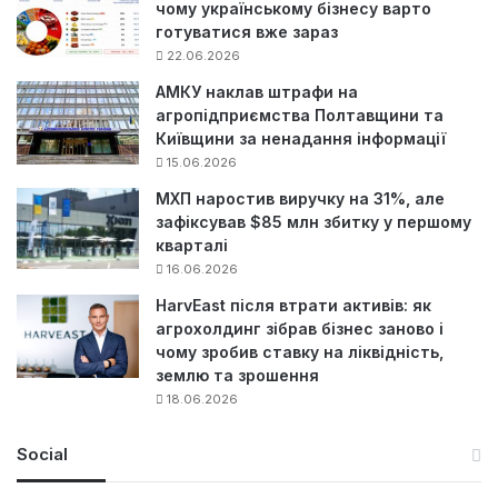
чому українському бізнесу варто
готуватися вже зараз
22.06.2026
АМКУ наклав штрафи на
агропідприємства Полтавщини та
Київщини за ненадання інформації
15.06.2026
МХП наростив виручку на 31%, але
зафіксував $85 млн збитку у першому
кварталі
16.06.2026
HarvEast після втрати активів: як
агрохолдинг зібрав бізнес заново і
чому зробив ставку на ліквідність,
землю та зрошення
18.06.2026
Social