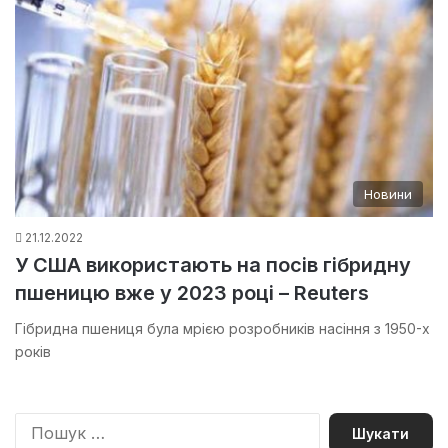
Новини
21.12.2022
У США використають на посів гібридну
пшеницю вже у 2023 році – Reuters
Гібридна пшениця була мрією розробників насіння з 1950-х
років
П
о