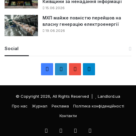
Київщини за ненадання інформації
15.06.2026
МХП майже повністю перейшов на
власну генерацію електроенергії
19.06.2026
Social
F
L
Y
Т
a
i
o
е
c
n
u
л
© Copyright 2026, All Rights Reserved |
Landlord.ua
e
k
T
е
Про нас
Журнал
Реклама
Політика конфіденційності
Контакти
b
e
u
г
o
d
b
р
Facebook
LinkedIn
YouTube
Телеграма