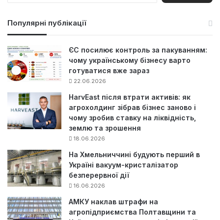
ш
у
Популярні публікації
к
:
ЄС посилює контроль за пакуванням:
чому українському бізнесу варто
готуватися вже зараз
22.06.2026
HarvEast після втрати активів: як
агрохолдинг зібрав бізнес заново і
чому зробив ставку на ліквідність,
землю та зрошення
18.06.2026
На Хмельниччині будують перший в
Україні вакуум-кристалізатор
безперервної дії
16.06.2026
АМКУ наклав штрафи на
агропідприємства Полтавщини та