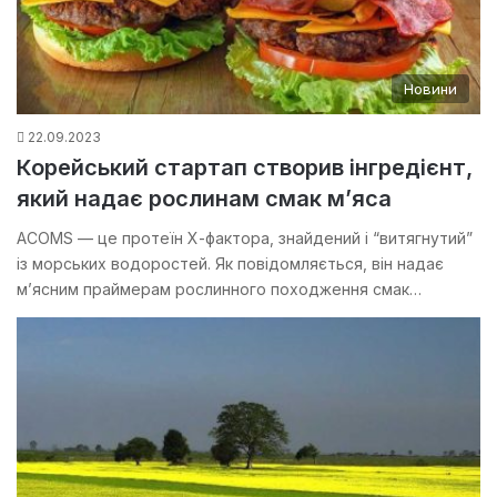
Новини
22.09.2023
Корейський стартап створив інгредієнт,
який надає рослинам смак м’яса
ACOMS — це протеїн Х-фактора, знайдений і “витягнутий”
із морських водоростей. Як повідомляється, він надає
м’ясним праймерам рослинного походження смак…