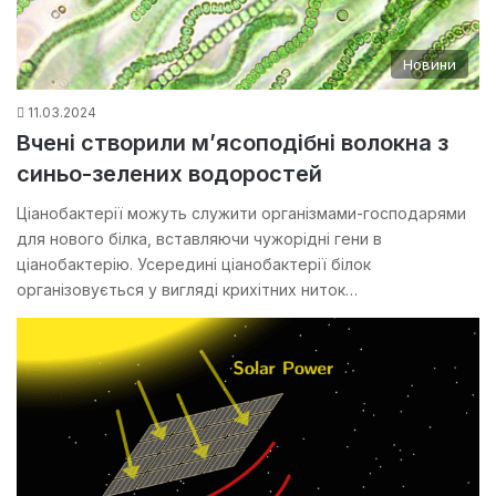
Новини
11.03.2024
Вчені створили м’ясоподібні волокна з
синьо-зелених водоростей
Ціанобактерії можуть служити організмами-господарями
для нового білка, вставляючи чужорідні гени в
ціанобактерію. Усередині ціанобактерії білок
організовується у вигляді крихітних ниток…