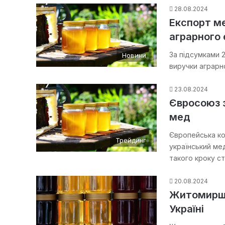
28.08.2024
Експорт ме
аграрного 
За підсумками 2
Новини
виручки аграрн
23.08.2024
Євросоюз з
мед
Європейська ко
Трейдинг
український мед
такого кроку 
20.08.2024
Житомирщи
Україні