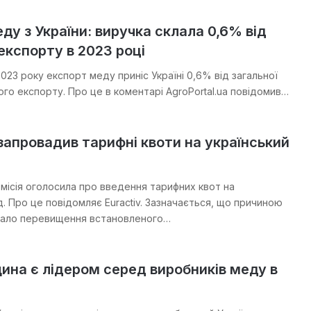
ду з України: виручка склала 0,6% від
експорту в 2023 році
023 року експорт меду приніс Україні 0,6% від загальної
ого експорту. Про це в коментарі AgroPortal.ua повідомив…
апровадив тарифні квоти на український
місія оголосила про введення тарифних квот на
. Про це повідомляє Euractiv. Зазначається, що причиною
стало перевищення встановленого…
на є лідером серед виробників меду в