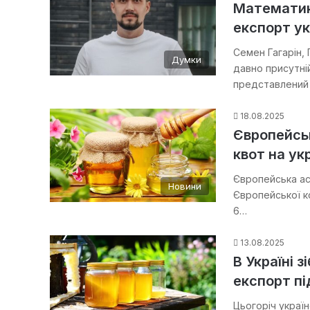
Математик
експорт ук
Семен Гагарін,
Думки
давно присутні
представлений
18.08.2025
Європейсь
квот на ук
Європейська ас
Новини
Європейської ко
6…
13.08.2025
В Україні 
експорт пі
Цьогоріч україн