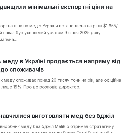
підвищили мінімальні експортні ціни на
ортна ціна на мед з України встановлена на рівні $1,655/
й наказ був ухвалений урядом 9 січня 2025 року.
імальна…
меду в Україні продається напряму від
 до споживачів
к меду споживає понад 20 тисяч тонн на рік, але офіційна
є лише 15%. Про це розповів директор…
навчилися виготовляти мед без бджіл
виробник меду без бджіл MeliBio отримав стратегічну