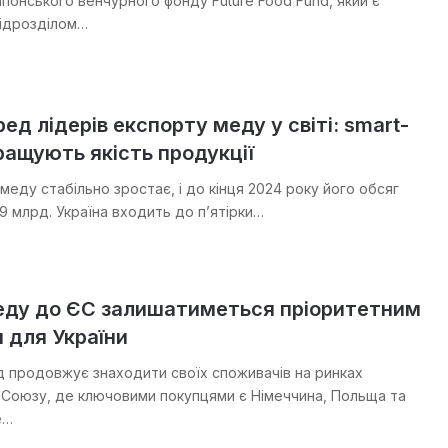
японського венчурного фонду Future Food Fund, який є
підрозділом…
ред лідерів експорту меду у світі: smart-
ращують якість продукції
меду стабільно зростає, і до кінця 2024 року його обсяг
9 млрд. Україна входить до п’ятірки…
еду до ЄС залишатиметься пріоритетним
 для України
д продовжує знаходити своїх споживачів на ринках
Союзу, де ключовими покупцями є Німеччина, Польща та
е…