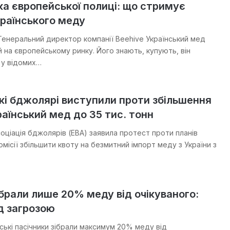
а європейської полиці: що стримує
раїнського меду
 Генеральний директор компанії Beehive Український мед
й на європейському ринку. Його знають, купують, він
 у відомих…
кі бджолярі виступили проти збільшення
раїнський мед до 35 тис. тонн
оціація бджолярів (EBA) заявила протест проти планів
місії збільшити квоту на безмитний імпорт меду з України з
зібрали лише 20% меду від очікуваного:
д загрозою
ські пасічники зібрали максимум 20% меду від