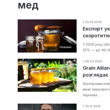
мед
20.04.2026
Експорт ук
скоротитис
У 2026 році об
Новини
20% — до 40–45
06.03.2026
Grain Alli
розглядає 
Агропромислова
Новини
межі зернового
зернова…
30.12.2025