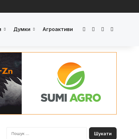
и
Думки
Агроактиви
Facebook
LinkedIn
YouTube
Телеграм
П
о