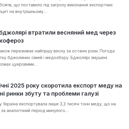
бсягів, що поставило під загрозу виконання експортних
фіцит на внутрішньому…
 бджолярі втратили весняний мед через
скофероз
акож переживає найгіршу весну за останні роки. Погода
тку бджолиних сімей і медозбору. Бджолярі змушені
 комах цукровими…
січні 2025 року скоротила експорт меду на
ні ринки збуту та проблеми галузі
ку Україна експортувала лише 3,3 тисячі тонн меду, що на
 за аналогічний період минулого…