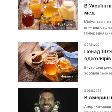
В Україні 
мед
Мінімальна експ
Трейдинг
кг — відповідни
Попередня мін
27.11.2024
Понад 60% 
бджолярів
Внутрішній рино
торгівля займа
Новини
01.11.2024
В Америці 
Американський 