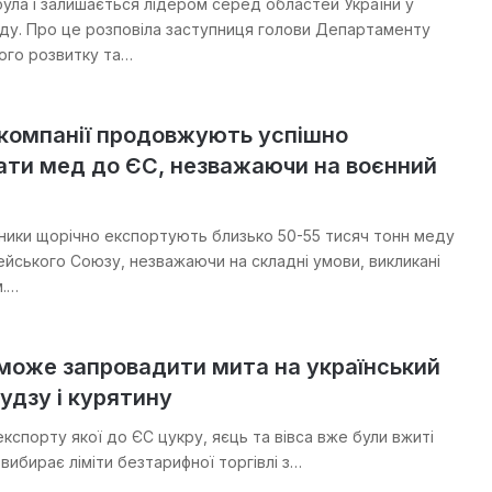
ла і залишається лідером серед областей України у
ду. Про це розповіла заступниця голови Департаменту
ого розвитку та…
 компанії продовжують успішно
ати мед до ЄС, незважаючи на воєнний
ічники щорічно експортують близько 50-55 тисяч тонн меду
ейського Союзу, незважаючи на складні умови, викликані
м.…
може запровадити мита на український
удзу і курятину
експорту якої до ЄС цукру, яєць та вівса вже були вжиті
 вибирає ліміти безтарифної торгівлі з…