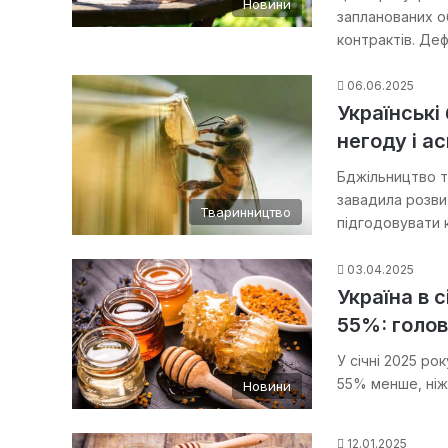
Новини
запланованих о
контрактів. Де
06.06.2025
Українські
негоду і а
Бджільництво т
завадила розви
Тваринництво
підгодовувати
03.04.2025
Україна в 
55%: голов
У січні 2025 ро
55% менше, ніж
Новини
12.01.2025