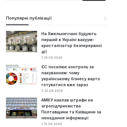
ш
у
к
Популярні публікації
:
На Хмельниччині будують
перший в Україні вакуум-
кристалізатор безперервної
дії
16.06.2026
ЄС посилює контроль за
пакуванням: чому
українському бізнесу варто
готуватися вже зараз
22.06.2026
АМКУ наклав штрафи на
агропідприємства
Полтавщини та Київщини за
ненадання інформації
15.06.2026