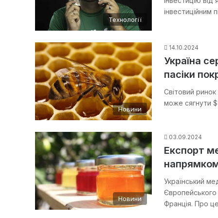
інвестицію від 
інвестиційним 
Технології
14.10.2024
Україна се
пасіки пок
Світовий ринок 
може сягнути $
Новини
03.09.2024
Експорт м
напрямком
Український ме
Європейського 
Новини
Франція. Про ц