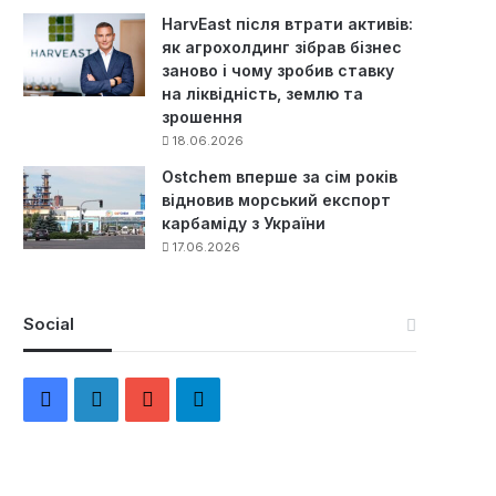
HarvEast після втрати активів:
як агрохолдинг зібрав бізнес
заново і чому зробив ставку
на ліквідність, землю та
зрошення
18.06.2026
Ostchem вперше за сім років
відновив морський експорт
карбаміду з України
17.06.2026
Social
F
L
Y
Т
a
i
o
е
c
n
u
л