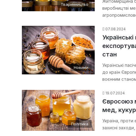
Житомирщина бу
Тваринництво
виробництві ме
агропромислов
07.08.2024
Українські
експортув
стан
Українські пас
Новини
до країн Європ
воєнним стано
19.07.2024
Євросоюз 
мед, кукур
Україна, проти 
Політика
захисні заходи,