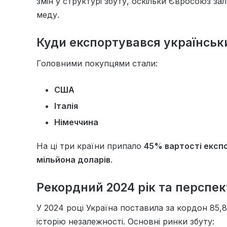
змін у структурі збуту, оскільки Євросоюз 
меду.
Куди експортувався українськи
Головними покупцями стали:
США
Італія
Німеччина
На ці три країни припало
45% вартості експ
мільйона доларів
.
Рекордний 2024 рік та перспек
У 2024 році Україна поставила за кордон 85,8
історію незалежності. Основні ринки збуту: