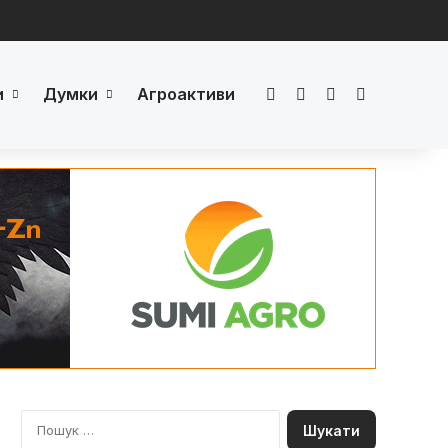
и
Думки
Агроактиви
Facebook
LinkedIn
YouTube
Телеграм
П
о