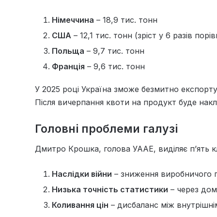
Німеччина
– 18,9 тис. тонн
США
– 12,1 тис. тонн (зріст у 6 разів пор
Польща
– 9,7 тис. тонн
Франція
– 9,6 тис. тонн
У 2025 році Україна зможе безмитно експорт
Після вичерпання квоти на продукт буде нак
Головні проблеми галузі
Дмитро Крошка, голова УААЕ, виділяє п’ять к
Наслідки війни
– зниження виробничого 
Низька точність статистики
– через дом
Коливання цін
– дисбаланс між внутрішні