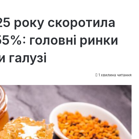
025 року скоротила
55%: головні ринки
 галузі
1 хвилина читання