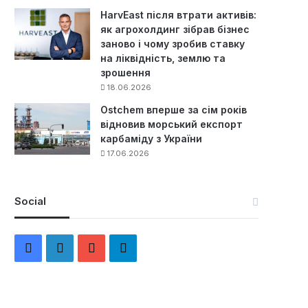
HarvEast після втрати активів:
як агрохолдинг зібрав бізнес
заново і чому зробив ставку
на ліквідність, землю та
зрошення
18.06.2026
Ostchem вперше за сім років
відновив морський експорт
карбаміду з України
17.06.2026
Social
F
L
Y
Т
a
i
o
е
c
n
u
л