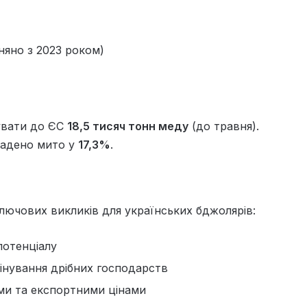
івняно з 2023 роком)
увати до ЄС
18,5 тисяч тонн меду
(до травня).
ладено мито у
17,3%
.
лючових викликів для українських бджолярів:
потенціалу
інування дрібних господарств
ми та експортними цінами