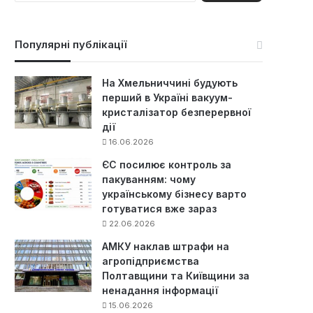
ш
у
к
Популярні публікації
:
На Хмельниччині будують
перший в Україні вакуум-
кристалізатор безперервної
дії
16.06.2026
ЄС посилює контроль за
пакуванням: чому
українському бізнесу варто
готуватися вже зараз
22.06.2026
АМКУ наклав штрафи на
агропідприємства
Полтавщини та Київщини за
ненадання інформації
15.06.2026