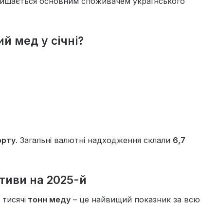
залишається основним споживачем українського
й мед у січні?
орту
. Загальні валютні надходження склали
6,7
тиви на 2025-й
 тисячі
тонн меду
– це найвищий показник за всю