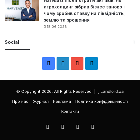
HarvEast після втрати активів: як
агрохолдинг зібрав бізнес заново і
чому зробив ставку на ліквідність,
землю та зрошення
18.06.2026
Social
F
L
Y
Т
a
i
o
е
c
n
u
л
© Copyright 2026, All Rights Reserved |
Landlord.ua
e
k
T
е
Про нас
Журнал
Реклама
Політика конфіденційності
Контакти
b
e
u
г
o
d
b
р
Facebook
LinkedIn
YouTube
Телеграма
o
I
e
а