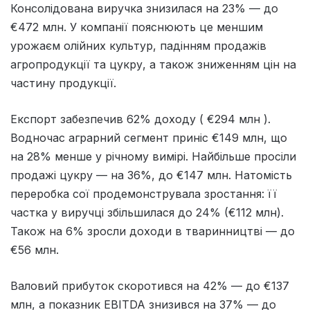
Консолідована виручка знизилася на 23% — до
€472 млн. У компанії пояснюють це меншим
урожаєм олійних культур, падінням продажів
агропродукції та цукру, а також зниженням цін на
частину продукції.
Експорт забезпечив 62% доходу ( €294 млн ).
Водночас аграрний сегмент приніс €149 млн, що
на 28% менше у річному вимірі. Найбільше просіли
продажі цукру — на 36%, до €147 млн. Натомість
переробка сої продемонструвала зростання: її
частка у виручці збільшилася до 24% (€112 млн).
Також на 6% зросли доходи в тваринництві — до
€56 млн.
Валовий прибуток скоротився на 42% — до €137
млн, а показник EBITDA знизився на 37% — до