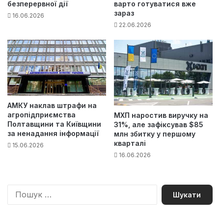
безперервної дії
варто готуватися вже
зараз
16.06.2026
22.06.2026
АМКУ наклав штрафи на
агропідприємства
МХП наростив виручку на
Полтавщини та Київщини
31%, але зафіксував $85
за ненадання інформації
млн збитку у першому
кварталі
15.06.2026
16.06.2026
П
о
ш