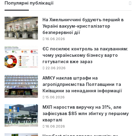
у
Популярні публікації
к
:
На Хмельниччині будують перший в
Україні вакуум-кристалізатор
безперервної дії
16.06.2026
ЄС посилює контроль за пакуванням:
чому українському бізнесу варто
готуватися вже зараз
22.06.2026
АМКУ наклав штрафи на
агропідприємства Полтавщини та
Київщини за ненадання інформації
15.06.2026
МХП наростив виручку на 31%, але
зафіксував $85 млн збитку у першому
кварталі
16.06.2026