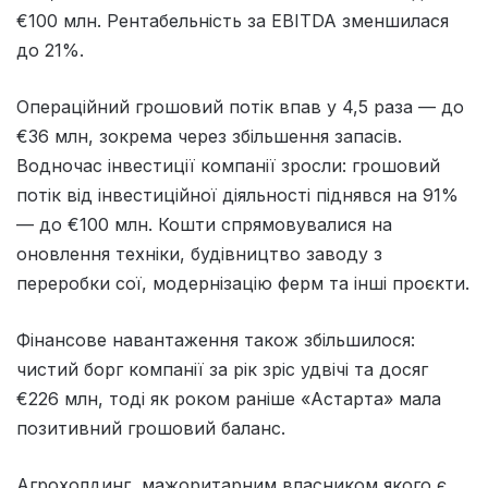
€100 млн. Рентабельність за EBITDA зменшилася
до 21%.
Операційний грошовий потік впав у 4,5 раза — до
€36 млн, зокрема через збільшення запасів.
Водночас інвестиції компанії зросли: грошовий
потік від інвестиційної діяльності піднявся на 91%
— до €100 млн. Кошти спрямовувалися на
оновлення техніки, будівництво заводу з
переробки сої, модернізацію ферм та інші проєкти.
Фінансове навантаження також збільшилося:
чистий борг компанії за рік зріс удвічі та досяг
€226 млн, тоді як роком раніше «Астарта» мала
позитивний грошовий баланс.
Агрохолдинг, мажоритарним власником якого є