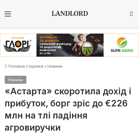
Меню
Ш
Головна сторінка
>
Новини
Новини
«Астарта» скоротила дохід і
прибуток, борг зріс до €226
млн на тлі падіння
агровиручки