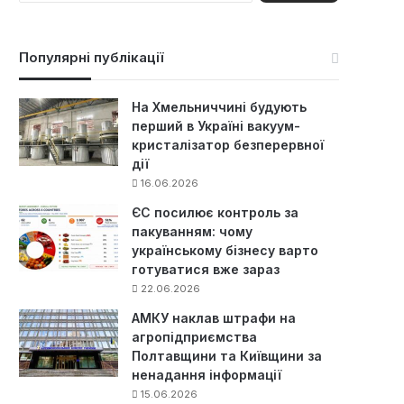
ш
у
к
Популярні публікації
:
На Хмельниччині будують
перший в Україні вакуум-
кристалізатор безперервної
дії
16.06.2026
ЄС посилює контроль за
пакуванням: чому
українському бізнесу варто
готуватися вже зараз
22.06.2026
АМКУ наклав штрафи на
агропідприємства
Полтавщини та Київщини за
ненадання інформації
15.06.2026