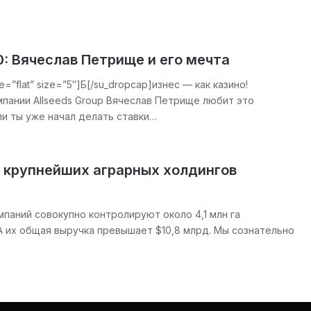
.0: Вячеслав Петрище и его мечта
le=”flat” size=”5″]Б[/su_dropcap]изнес — как казино!
пании Allseeds Group Вячеслав Петрище любит это
ли ты уже начал делать ставки…
5 крупнейших аграрных холдингов
мпаний совокупно контролируют около 4,1 млн га
А их общая выручка превышает $10,8 млрд. Мы сознательно