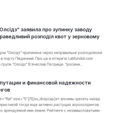
Олсідз” заявила про зупинку заводу
раведливий розподіл квот у зерновому
упи “Олсідз” припинена через неправильне розподілення
 в порту Південний. Про це в інтерв’ю Latifundist.com
а групи “Олсідз” В’ячеслав Петрище. “росіяни…
епутации и финансовой надежности
нгов
le=”flat” size=”5″]Л[/su_dropcap]ет восемь–десять назад
еристикой тогда еще активно растущих агрохолдингов
о арендуемой ими земли. Рейтинги с незамысловатыми