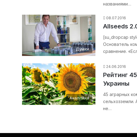
названиями…
08.07.2016
Allseeds 2
[su_dropcap sty
Основатель ком
Думки
сравнение. «Ес
24.06.2016
Рейтинг 4
Украины
45 аграрных ко
Аналітика
сельхозземли. 
не…