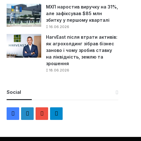
МХП наростив виручку на 31%,
але зафіксував $85 млн
збитку у першому кварталі
16.06.2026
HarvEast після втрати активів:
як агрохолдинг зібрав бізнес
заново і чому зробив ставку
на ліквідність, землю та
зрошення
18.06.2026
Social
F
L
Y
Т
a
i
o
е
c
n
u
л