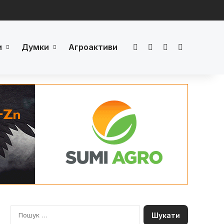
и
Думки
Агроактиви
Facebook
LinkedIn
YouTube
Телеграм
П
о