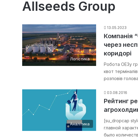
Allseeds Group
13.05.2023
Компанія “
через несп
коридорі
Логістика
Робота ОЕЗу гр
квот терміналів
розповів голов
03.08.2016
Рейтинг р
агрохолди
[su_dropcap sty
Аналітика
главной характ
было количеств